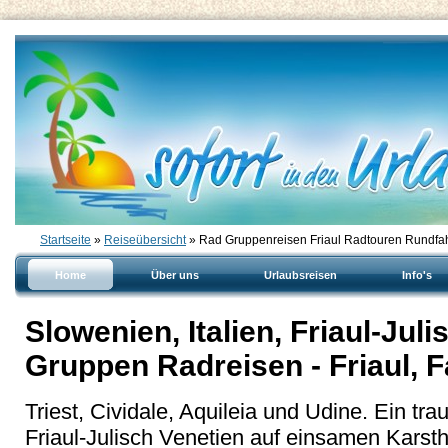
Startseite
»
Reiseübersicht
» Rad Gruppenreisen Friaul Radtouren Rundfah
Home
Über uns
Urlaubsreisen
Info's
Slowenien, Italien, Friaul-Juli
Gruppen Radreisen - Friaul, 
Triest, Cividale, Aquileia und Udine. Ein tr
Friaul-Julisch Venetien auf einsamen Karsth