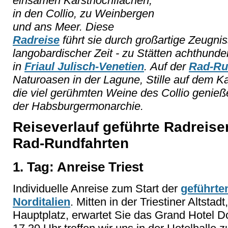
einsamen Karsthochflächen,
in den Collio, zu Weinbergen
und ans Meer. Diese
Radreise
führt sie durch großartige Zeugni
langobardischer Zeit - zu Stätten achthunder
in
Friaul Julisch-Venetien
. Auf der
Rad-Ru
Naturoasen in der Lagune, Stille auf dem K
die viel gerühmten Weine des Collio genie
der Habsburgermonarchie.
Reiseverlauf geführte Radreise
Rad-Rundfahrten
1. Tag: Anreise Triest
Individuelle Anreise zum Start der
geführte
Norditalien
. Mitten in der Triestiner Altstad
Hauptplatz, erwartet Sie das Grand Hotel D