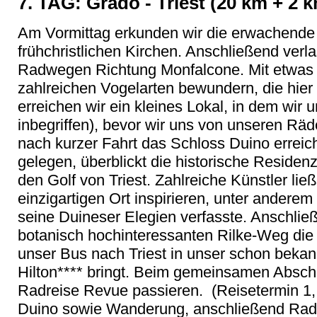
7. TAG: Grado - Triest (20 km + 2
Am Vormittag erkunden wir die erwachende A
frühchristlichen Kirchen. Anschließend verl
Radwegen Richtung Monfalcone. Mit etwas 
zahlreichen Vogelarten bewundern, die hier 
erreichen wir ein kleines Lokal, in dem wir 
inbegriffen), bevor wir uns von unseren Rä
nach kurzer Fahrt das Schloss Duino erreic
gelegen, überblickt die historische Residen
den Golf von Triest. Zahlreiche Künstler li
einzigartigen Ort inspirieren, unter anderem
seine Duineser Elegien verfasste. Anschli
botanisch hochinteressanten Rilke-Weg die 
unser Bus nach Triest in unser schon beka
Hilton**** bringt. Beim gemeinsamen Absch
Radreise Revue passieren. (Reisetermin 1,
Duino sowie Wanderung, anschließend Radt