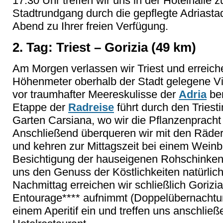
17.30 Uhr treffen wir uns in der Hotelhall
Stadtrundgang durch die gepflegte Adriastad
Abend zu Ihrer freien Verfügung.
2. Tag: Triest – Gorizia (49 km)
Am Morgen verlassen wir Triest und erreic
Höhenmeter oberhalb der Stadt gelegene Vil
vor traumhafter Meereskulisse der
Adria
ber
Etappe der
Radreise
führt durch den Triest
Garten Carsiana, wo wir die Pflanzenpracht
Anschließend überqueren wir mit den Räde
und kehren zur Mittagszeit bei einem Weinb
Besichtigung der hauseigenen Rohschinken
uns den Genuss der Köstlichkeiten natürlic
Nachmittag erreichen wir schließlich Gorizi
Entourage**** aufnimmt (Doppelübernachtu
einem Aperitif ein und treffen uns anschli