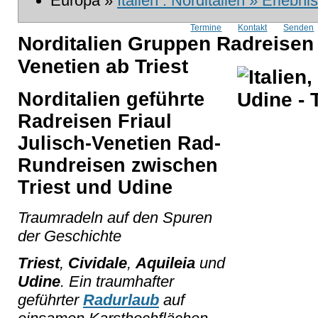
Europa »
Italien : Norditalien » Erlebni
Termine
Kontakt
Senden
Norditalien Gruppen Radreisen 
Venetien ab Triest
Norditalien geführte
Radreisen Friaul
Julisch-Venetien Rad-
Rundreisen zwischen
Triest und Udine
Traumradeln auf den Spuren
der Geschichte
Triest
,
Cividale
,
Aquileia
und
Udine
. Ein traumhafter
geführter
Radurlaub
auf