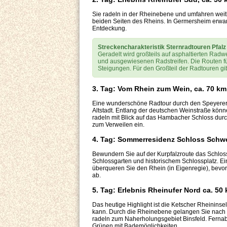
Sie radeln in der Rheinebene und umfahren weitl
beiden Seiten des Rheins. In Germersheim erwart
Entdeckung.
Streckencharakteristik Sternradtouren Pfalz
Geradelt wird großteils auf asphaltierten Rad
und ausgewiesenen Radstreifen. Die Routen fü
Steigungen. Für den Großteil der Radtouren gi
3. Tag: Vom Rhein zum Wein, ca. 70 km
Eine wunderschöne Radtour durch den Speyerer 
Altstadt. Entlang der deutschen Weinstraße könn
radeln mit Blick auf das Hambacher Schloss dur
zum Verweilen ein.
4. Tag: Sommerresidenz Schloss Schwe
Bewundern Sie auf der Kurpfalzroute das Schlo
Schlossgarten und historischem Schlossplatz. Ei
überqueren Sie den Rhein (in Eigenregie), bevor
ab.
5. Tag: Erlebnis Rheinufer Nord ca. 50
Das heutige Highlight ist die Ketscher Rheinins
kann. Durch die Rheinebene gelangen Sie nach M
radeln zum Naherholungsgebiet Binsfeld. Fernab 
Grünen mit Bademöglichkeiten.