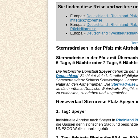
Sie finden diese Reise und weitere u
Europa »
Deutschland : Rheinland-Pfalz
mit Rücktrittbremse
Europa »
Deutschland : Rheinland-Pfalz
Rücktrittbremse
Europa »
Deutschland : Westdeutschland
Ter
Sternradreisen in der Pfalz mit Altrhe
Sternradreise in der Pfalz mit Übernac
6 Tage, 5 Nächte oder 7 Tage, 6 Nächte
Die historische Domstadt
Speyer
gehört zu den ä
Deutschland
. Sie bietet viele kulturelle Highlig
Sommerresidenz Schloss Schwetzingen. Landschaft
Natur an den Altrheinarmen. Die
Sternradreise
i
an die berühmte Deutsche Weinstraße. Es gibt a
zu entdecken, zu erleben und zu genießen.
Reiseverlauf Sternreise Pfalz Speyer i
1. Tag: Speyer
Individuelle Anreise nach Speyer in
Rheinland Pf
die Gassen der historischen Stadt und besichti
UNESCO-Weltkulturerbe gehört.
2. Tag: Erlebnis Rheinufer Süd, ca. 50