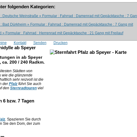
nter folgenden Kategorien:
 : Deutsche Weinstraße » Formular : Fahrrad : Damenrad mit Gepäcktasche : 7 Ga
 : Bad Dürkheim » Formular : Fahrrad : Damenrad mit Gepäcktasche : 7 Gang mit
 » Formular : Fahrrad : Herrenrad mit Gepäcktasche : 21 Gang mit Freilauf
mine
Kontakt
Senden
Drucken
inidylle ab Speyer
htungen in ab Speyer
, ca. 200 / 240 Radkm.
ltesten Städten von
hts wie die glänzende
lich sehr reizvoll ist die
n der
Pfalz
führt Sie auch
uf den
Sternradtouren
viel
n 6 bzw. 7 Tagen
alz
. Spazieren Sie durch
gen Sie den Dom, der zum
 km