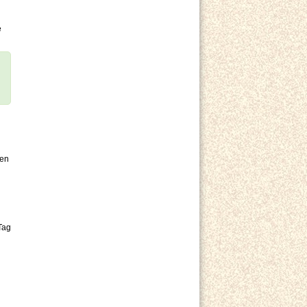
e
den
Tag