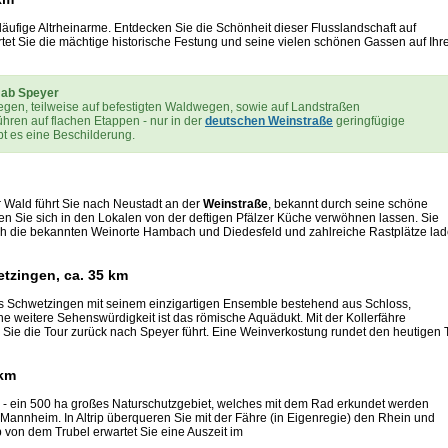
äufige Altrheinarme. Entdecken Sie die Schönheit dieser Flusslandschaft auf
et Sie die mächtige historische Festung und seine vielen schönen Gassen auf Ihr
 ab Speyer
wegen, teilweise auf befestigten Waldwegen, sowie auf Landstraßen
hren auf flachen Etappen - nur in der
deutschen Weinstraße
geringfügige
bt es eine Beschilderung.
Wald führt Sie nach Neustadt an der
Weinstraße
, bekannt durch seine schöne
en Sie sich in den Lokalen von der deftigen Pfälzer Küche verwöhnen lassen. Sie
ch die bekannten Weinorte Hambach und Diedesfeld und zahlreiche Rastplätze la
tzingen, ca. 35 km
ss Schwetzingen mit seinem einzigartigen Ensemble bestehend aus Schloss,
ne weitere Sehenswürdigkeit ist das römische Aquädukt. Mit der Kollerfähre
 Sie die Tour zurück nach Speyer führt. Eine Weinverkostung rundet den heutigen 
 km
el - ein 500 ha großes Naturschutzgebiet, welches mit dem Rad erkundet werden
annheim. In Altrip überqueren Sie mit der Fähre (in Eigenregie) den Rhein und
von dem Trubel erwartet Sie eine Auszeit im