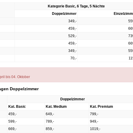
Kategorie Basic, 6 Tage, 5 Nächte
Doppelzimmer
Einzelzimm
349,-
55
459,-
66
529,-
73
459,-
66
349,-
55
70,-
11
pril bis 04. Oktober
 Tagen Doppelzimmer
Doppelzimmer
Kat. Basic
Kat. Medium
Kat. Premium
459,-
649,-
799,-
599,-
789,-
949,-
669,-
859,-
1019,-