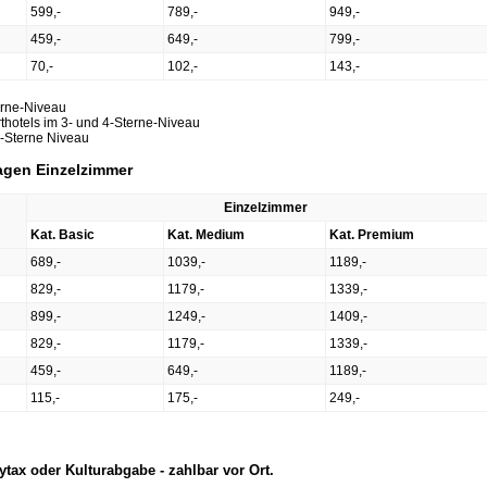
599,-
789,-
949,-
459,-
649,-
799,-
70,-
102,-
143,-
erne-Niveau
thotels im 3- und 4-Sterne-Niveau
3-Sterne Niveau
Tagen Einzelzimmer
Einzelzimmer
Kat. Basic
Kat. Medium
Kat. Premium
689,-
1039,-
1189,-
829,-
1179,-
1339,-
899,-
1249,-
1409,-
829,-
1179,-
1339,-
459,-
649,-
1189,-
115,-
175,-
249,-
ytax oder Kulturabgabe - zahlbar vor Ort.