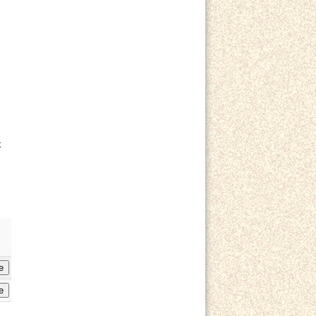
t
e
e