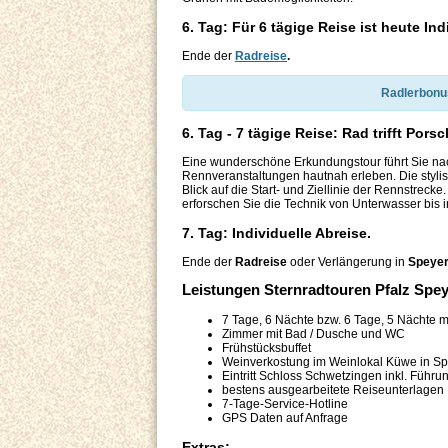
6. Tag: Für 6 tägige Reise ist heute Ind
Ende der
Radreise
.
Radlerbonus
6. Tag - 7 tägige Reise: Rad trifft Por
Eine wunderschöne Erkundungstour führt Sie 
Rennveranstaltungen hautnah erleben. Die stylis
Blick auf die Start- und Ziellinie der Rennstrec
erforschen Sie die Technik von Unterwasser bis
7. Tag: Individuelle Abreise.
Ende der
Radreise
oder Verlängerung in
Speyer
Leistungen Sternradtouren Pfalz Spe
7 Tage, 6 Nächte bzw. 6 Tage, 5 Nächte m
Zimmer mit Bad / Dusche und WC
Frühstücksbuffet
Weinverkostung im Weinlokal Küwe in S
Eintritt Schloss Schwetzingen inkl. Führ
bestens ausgearbeitete Reiseunterlagen
7-Tage-Service-Hotline
GPS Daten auf Anfrage
Extras: