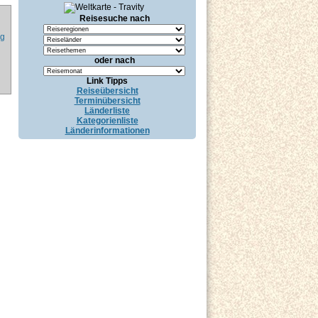
Reisesuche nach
ng
oder nach
Link Tipps
Reiseübersicht
Terminübersicht
Länderliste
Kategorienliste
Länderinformationen