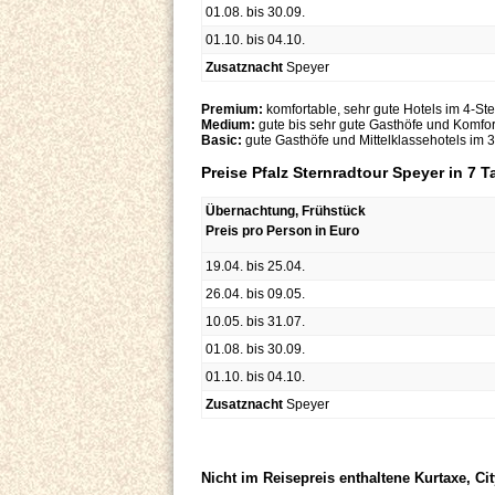
01.08. bis 30.09.
01.10. bis 04.10.
Zusatznacht
Speyer
Premium:
komfortable, sehr gute Hotels im 4-St
Medium:
gute bis sehr gute Gasthöfe und Komfor
Basic:
gute Gasthöfe und Mittelklassehotels im 
Preise Pfalz Sternradtour Speyer in 7 
Übernachtung, Frühstück
Preis pro Person in Euro
19.04. bis 25.04.
26.04. bis 09.05.
10.05. bis 31.07.
01.08. bis 30.09.
01.10. bis 04.10.
Zusatznacht
Speyer
Nicht im Reisepreis enthaltene Kurtaxe, Cit