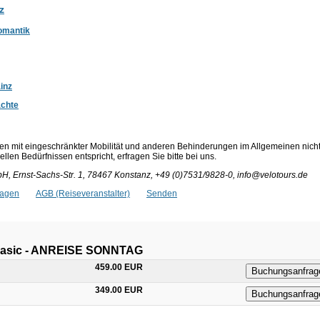
z
omantik
inz
ächte
en mit eingeschränkter Mobilität und anderen Behinderungen im Allgemeinen nich
len Bedürfnissen entspricht, erfragen Sie bitte bei uns.
bH, Ernst-Sachs-Str. 1, 78467 Konstanz, +49 (0)7531/9828-0, info@velotours.de
ragen
AGB (Reiseveranstalter)
Senden
. Basic - ANREISE SONNTAG
459.00 EUR
Buchungsanfrag
349.00 EUR
Buchungsanfrag