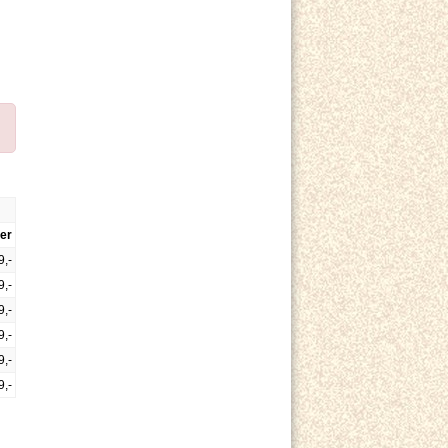
er
9,-
9,-
9,-
9,-
9,-
9,-