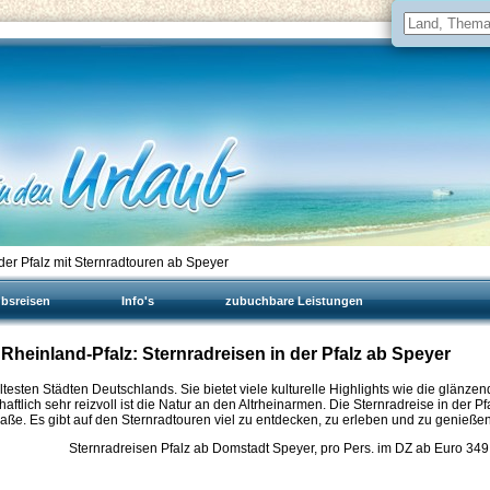
der Pfalz mit Sternradtouren ab Speyer
ubsreisen
Info's
zubuchbare Leistungen
heinland-Pfalz: Sternradreisen in der Pfalz ab Speyer
testen Städten Deutschlands. Sie bietet viele kulturelle Highlights wie die glänze
ich sehr reizvoll ist die Natur an den Altrheinarmen. Die Sternradreise in der Pf
aße. Es gibt auf den Sternradtouren viel zu entdecken, zu erleben und zu genießen
Sternradreisen Pfalz ab Domstadt Speyer, pro Pers. im DZ ab Euro
349