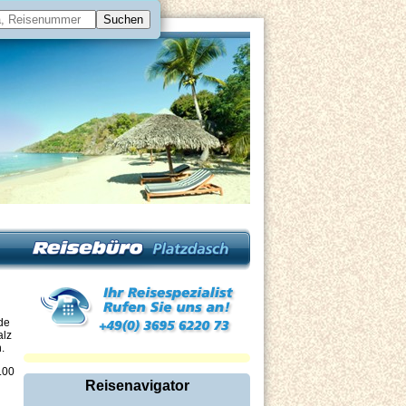
nde
alz
.
.00
Reisenavigator