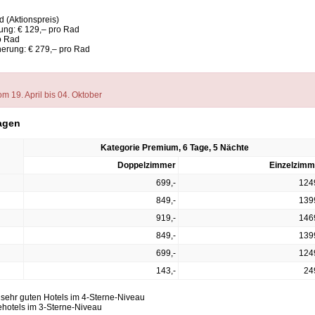
d (Aktionspreis)
erung: € 129,– pro Rad
ro Rad
cherung: € 279,– pro Rad
m 19. April bis 04. Oktober
Tagen
Kategorie Premium, 6 Tage, 5 Nächte
Doppelzimmer
Einzelzimm
699,-
124
849,-
139
919,-
146
849,-
139
699,-
124
143,-
24
 sehr guten Hotels im 4-Sterne-Niveau
ehotels im 3-Sterne-Niveau