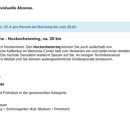
ividuelle Abreise.
: 25,-€ pro Person bei Buchung bis zum 28.02.
sche - Hockenheimring, ca. 35 km
nach Hockenheim. Den
Hockenheimring
können Sie auch außerhalb von
che Kaffeebar im Welcome-Center lädt zum Verweilen ein und bietet einen direkte
ke. Die nächste Sensation wartet in Speyer auf Sie. Im riesigen Technikmuseum
 ins Weltall und Sie können außergewöhnliche Großexponate bestaunen.
.
yer
it Frühstück in der gewünschten Kategorie
peyer
ung + Schlossgarten (Kat. Medium + Premium)