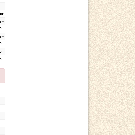
er
9,-
9,-
9,-
9,-
9,-
5,-