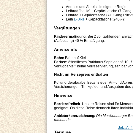
Anreise und Abreise in eigener Regie
Leihrad "basic" + Gepäcktasche (7-Gang Fr
Leihrad + Gepäcktasche (7/8 Gang Rücktrit
Leih
E-Bike
+ Gepäcktasche: 240,- €
Vergütungen
Kinderermäßigung:
Bei 2 voll zahlenden Erwach
(Aufbettung) 40 % Ermäßigung.
Anreiseinfo
Bahn:
Bahnhof Kiel
Parken:
öffentliches Parkhaus Sophienhof: 10,-
Verfügbarkeit, keine Vorreservierung, zahlbar vor
Nicht im Reisepreis enthalten
Kulturförderabgabe, Bettensteuer, An- und Abreise
Versicherungen, Trinkgelder und Ausgaben des p
Hinweise
Barrierefreiheit
: Unsere Reisen sind für Mensch
geeignet. Ob diese Reise dennoch Ihren individuel
Anbieterkennzeichnung:
Die Mecklenburger Rad
radtour.de
Jetzt Anf
Termine