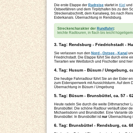
Die erste Etappe der
Radreise
startet in
Kiel
und 
Ostseefähren und dem Tirpitzhafen bis zu den Sc
Streckenabschnitt, dem Kanalweg, bis nach Rend
Eiderkanals. Übernachtung in Rendsburg.
Streckencharakter der
Rundfahrt
:
leichte Radtouren, in flach bis leicht hügelige
3. Tag: Rendsburg - Friedrichstadt - H
Sie verlassen nun den
Nord - Ostsee - Kanal
und
Friedrichstadt. Die Etappe führt Sie durch eine
Tierarten wie Weißstorch und Fischotter sind hi
4. Tag: Husum - Büsum / Umgebung, c
Die heutige Fahrradtour führt Sie an der Eider e
zum Eidersperrwerk mit Aussichtsturm. Auf dem
Übernachtung in Büsum / Umgebung
5. Tag: Büsum - Brunsbüttel, ca. 57 - 6
Heute radeln Sie durch die weite Dithmarscher 
Brunsbüttel. Die schöne Radtour verläuft über de
Michaelisdonn und Brunsbüttel. Eine Variante üb
Brunsbüttel. In Brunsbüttel ist
nur
Übernachtung i
6. Tag: Brunsbüttel - Rendsburg, ca. 6