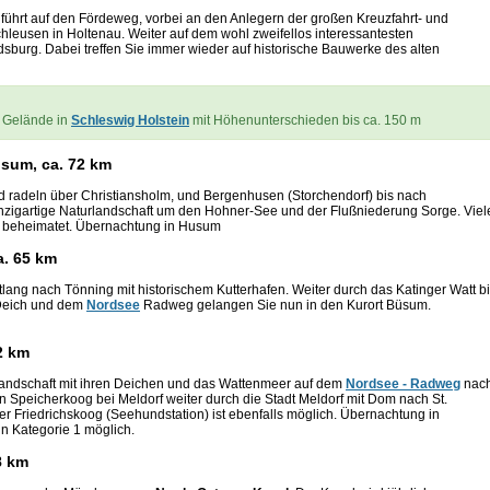
führt auf den Fördeweg, vorbei an den Anlegern der großen Kreuzfahrt- und
hleusen in Holtenau. Weiter auf dem wohl zweifellos interessantesten
sburg. Dabei treffen Sie immer wieder auf historische Bauwerke des alten
m Gelände in
Schleswig Holstein
mit Höhenunterschieden bis ca. 150 m
usum, ca. 72 km
 radeln über Christiansholm, und Bergenhusen (Storchendorf) bis nach
 einzigartige Naturlandschaft um den Hohner-See und der Flußniederung Sorge. Viel
er beheimatet. Übernachtung in Husum
a. 65 km
ntlang nach Tönning mit historischem Kutterhafen. Weiter durch das Katinger Watt b
 Deich und dem
Nordsee
Radweg gelangen Sie nun in den Kurort Büsum.
2 km
Landschaft mit ihren Deichen und das Wattenmeer auf dem
Nordsee - Radweg
nac
n Speicherkoog bei Meldorf weiter durch die Stadt Meldorf mit Dom nach St.
er Friedrichskoog (Seehundstation) ist ebenfalls möglich. Übernachtung in
n Kategorie 1 möglich.
8 km