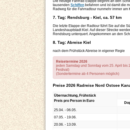
Die heutige Fahrrad Etappe beginnt an den Sc
tausenden
Schiffen
befahren und ist damit die m
Radweg für die Fahrradtour nunmehr immer am 
7. Tag: Rendsburg - Kiel, ca. 57 km
Die letzte Etappe der Radtour führt Sie auf die 
Landeshauptstadt Kiel. Auf dieser Strecke wer
Rendsburg unterquert. Angekommen an den Schle
8. Tag: Abreise Kiel
nach dem Frühstück Abreise in eigener Regie
Reisetermine 2026
jeden Samstag und Sonntag vom 25. April bis 2
Festival)
(Sondertermine ab 4 Personen möglich)
Preise 2026 Radreise Nord Ostsee Kan
Übernachtung, Frühstück
Preis pro Person in Euro
Do
25.04. - 06.05.
07.05. - 19.06.
20.06. - 13.09.