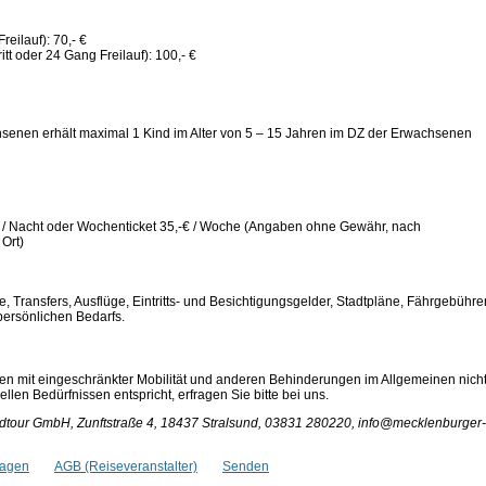
eilauf): 70,- €
t oder 24 Gang Freilauf): 100,- €
senen erhält maximal 1 Kind im Alter von 5 – 15 Jahren im DZ der Erwachsenen
€ / Nacht oder Wochenticket 35,-€ / Woche (Angaben ohne Gewähr, nach
 Ort)
, Transfers, Ausflüge, Eintritts- und Besichtigungsgelder, Stadtpläne, Fährgebühre
ersönlichen Bedarfs.
en mit eingeschränkter Mobilität und anderen Behinderungen im Allgemeinen nich
len Bedürfnissen entspricht, erfragen Sie bitte bei uns.
tour GmbH, Zunftstraße 4, 18437 Stralsund, 03831 280220, info@mecklenburger-
ragen
AGB (Reiseveranstalter)
Senden