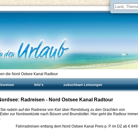
en die Nord Ostsee Kanal Radtour
ubsreisen
Info's
zubuchbare Leistungen
Nordsee: Radreisen - Nord Ostsee Kanal Radtour
n. Sie radeln auf der Radreise von Kiel über Rendsburg zu den Grachten von
ie Eider zur Nordseeküste nach Büsum und Brunsbüttel. Hier geht die Radtour immer
.
Fahrradreisen entlang dem Nord Ostsee Kanal Preis p. P. im DZ ab €
849