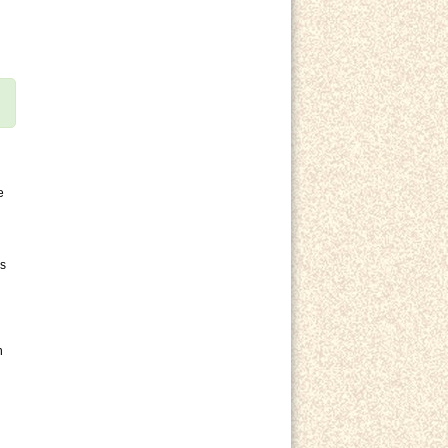
e
is
h