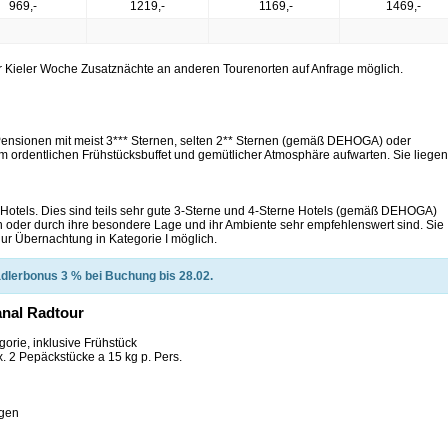
969,-
1219,-
1169,-
1469,-
er Kieler Woche Zusatznächte an anderen Tourenorten auf Anfrage möglich.
 Pensionen mit meist 3*** Sternen, selten 2** Sternen (gemäß DEHOGA) oder
em ordentlichen Frühstücksbuffet und gemütlicher Atmosphäre aufwarten. Sie liegen
s-Hotels. Dies sind teils sehr gute 3-Sterne und 4-Sterne Hotels (gemäß DEHOGA)
n oder durch ihre besondere Lage und ihr Ambiente sehr empfehlenswert sind. Sie
 nur Übernachtung in Kategorie I möglich.
dlerbonus 3 % bei Buchung bis 28.02.
anal Radtour
orie, inklusive Frühstück
. 2 Pepäckstücke a 15 kg p. Pers.
agen