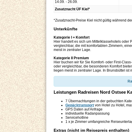
14.09. - 26.09.
Zusatznacht ÜF Kiel*
*Zusatznacht-Preise Kiel nicht gültig während d
Unterkünfte
Kategorie I = Komfort
Hier handelt es sich um Mittelklassehotels oder
vergleichbar, die mit komfortablen Zimmern, ein
meist in zentraler Lage.
Kategorie II Premium
Hier buchen wir für Sie Komfort- oder First-Clas
oder vergleichbar, die besonderen Komfort biete
liegen meist in zentraler Lage. In Brunsbüttel ist
Ra
Leistungen Radreisen Nord Ostsee K
7 Übernachtungen in der gebuchten Kateg
Gepäcktransport
von Hotel zu Hotel, max
GPS Daten auf Anfrage
individuelle Radanpassung
Servicehotline
1 x je Zimmer umfangreiche Reiseunterl
Extras (nicht im Reisepreis enthalten)