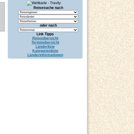
Reisesuche nach
oder nach
Link Tipps
Reiseübersicht
Terminübersicht
Länderliste
Kategorienliste
Länderinformationen