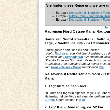
Sie finden diese Reise und weitere u
Europa »
Deutschland : Nordsee » Fahr
Europa »
Mitteleuropa » Radreisen : Ru
Europa »
Deutschland : Nordsee » Formul
Ter
Radreisen Nord Ostsee Kanal Radtou
Radreisen Nord-Ostsee-Kanal Radtour,
Tage, 7 Nächte, ca. 336 - 341 Kilometer
Schiffe gucken satt - und mit den Schiffen
radeln.
Radreisen
von Kiel über Rendsburg zu 
Grachten von
Friedrichstadt
(Grachtenfahrt inklu
Über die Eider zur Nordseeküste nach Büsum u
Brunsbüttel. Hier geht die Radtour immer entlang
vom
Nord - Ostsee - Kanal
zurück nach
Kiel
.
Reiseverlauf Radreisen am Nord - Ost
Kanal
1. Tag: Anreise nach Kiel
im Laufe des Tages in eigener Regie. Die Leben
Hafenstadt ist die Förde mit einer der größten We
Europa
. Übernachtung in
Kiel
.
2. Tag: Kiel - Rendsburg, ca. 52 km