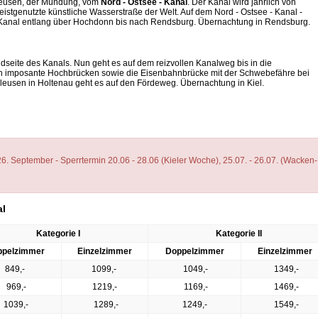
hleusen, der Mündung, vom
Nord - Ostsee - Kanal
. Der Kanal wird jährlich von
eistgenutzte künstliche Wasserstraße der Welt. Auf dem Nord - Ostsee - Kanal -
Kanal entlang über Hochdonn bis nach Rendsburg. Übernachtung in Rendsburg.
Südseite des Kanals. Nun geht es auf dem reizvollen Kanalweg bis in die
den imposante Hochbrücken sowie die Eisenbahnbrücke mit der Schwebefähre bei
usen in Holtenau geht es auf den Fördeweg. Übernachtung in Kiel.
6. September - Sperrtermin 20.06 - 28.06 (Kieler Woche), 25.07. - 26.07. (Wacken-
al
Kategorie I
Kategorie II
ppelzimmer
Einzelzimmer
Doppelzimmer
Einzelzimmer
849,-
1099,-
1049,-
1349,-
969,-
1219,-
1169,-
1469,-
1039,-
1289,-
1249,-
1549,-