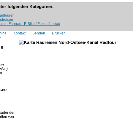
nter folgenden Kategorien:
radtouren
ndreisen
ar : Fahrrad : E-Bike / Elektrofahrrad
mine
Kontakt
Senden
Drucken
r
 8
den
sive).
nd
see -
sader der
rften von