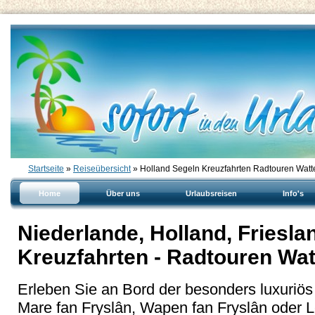
Startseite
»
Reiseübersicht
» Holland Segeln Kreuzfahrten Radtouren Wat
Home
Über uns
Urlaubsreisen
Info's
Niederlande, Holland, Friesla
Kreuzfahrten - Radtouren Wa
Erleben Sie an Bord der besonders luxuriös
Mare fan Fryslân, Wapen fan Fryslân oder L