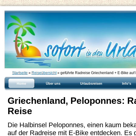
Startseite
»
Reiseübersicht
» geführte Radreise Griechenland + E-Bike auf
Home
Über uns
Urlaubsreisen
Info's
Griechenland, Peloponnes: Ra
Reise
Die Halbinsel Peloponnes, einen kaum beka
auf der Radreise mit E-Bike entdecken. Es g