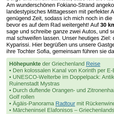
Am wunderschönen Fokiano-Strand angekom
landestypisches Mittagessen mit perfekter 
genügend Zeit, sodass ich mich noch in die 
bevor es auf dem Rad weitergeht! Auf
30 k
sage und schreibe ganze zwei Autos, und s
mal schweifen lassen. Unser heutiges Ziel: 
Kyparissi. Hier begrüßen uns unsere Gastge
ihre Tochter Sofia, gemeinsam führen sie da
Höhepunkte
der Griechenland
Reise
• Den kolossalen Kanal von Korinth per E
• UNESCO-Welterbe im Doppelpack: Antik
Ruinenstadt Mystras
• Durch duftende Orangen- und Zitronenha
Golf rollen
• Ägäis-Panorama
Radtour
mit Rückenwind
• Märcheninsel Elafonisos – Griechenland