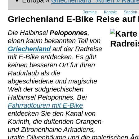
Europa »
Griechenland : Athen » Radr
Termine
Kontakt
Senden
Griechenland E-Bike Reise auf
Die Halbinsel
Peloponnes
,
einen kaum bekannten Teil von
Griechenland
auf der Radreise
mit E-Bike entdecken. Es gibt
keinen besseren Ort für Ihren
Radurlaub als die
abgeschiedene und magische
Welt der südgriechischen
Halbinsel Peloponnes. Bei
Fahrradtouren mit E-Bike
entdecken Sie den Kanal von
Korinth, die duftenden Orangen-
und Zitronenhaine Arkadiens,
uralte Olivenbäume und die malerischen Ä