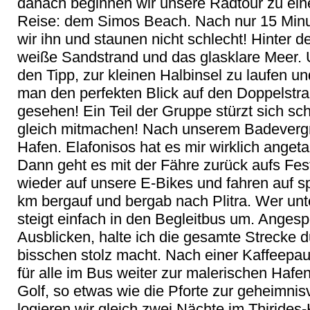
danach beginnen wir unsere Radtour zu eine
Reise: dem Simos Beach. Nach nur 15 Minu
wir ihn und staunen nicht schlecht! Hinter d
weiße Sandstrand und das glasklare Meer. U
den Tipp, zur kleinen Halbinsel zu laufen u
man den perfekten Blick auf den Doppelstr
gesehen! Ein Teil der Gruppe stürzt sich sch
gleich mitmachen! Nach unserem Badeverg
Hafen. Elafonisos hat es mir wirklich angeta
Dann geht es mit der Fähre zurück aufs Fes
wieder auf unsere E-Bikes und fahren auf s
km bergauf und bergab nach Plitra. Wer un
steigt einfach in den Begleitbus um. Angesp
Ausblicken, halte ich die gesamte Strecke 
bisschen stolz macht. Nach einer Kaffeepa
für alle im Bus weiter zur malerischen Haf
Golf, so etwas wie die Pforte zur geheimnis
logieren wir gleich zwei Nächte im Thirides