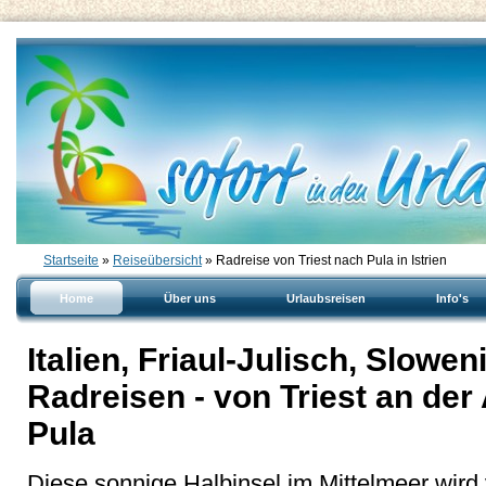
Startseite
»
Reiseübersicht
» Radreise von Triest nach Pula in Istrien
Home
Über uns
Urlaubsreisen
Info's
Italien, Friaul-Julisch, Sloweni
Radreisen - von Triest an der 
Pula
Diese sonnige Halbinsel im Mittelmeer wird 