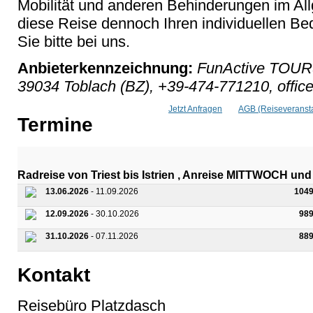
Mobilität und anderen Behinderungen im Al
diese Reise dennoch Ihren individuellen Bed
Sie bitte bei uns.
Anbieterkennzeichnung:
FunActive TOURS
39034 Toblach (BZ), +39-474-771210, office
Jetzt Anfragen
AGB (Reiseveransta
Termine
Radreise von Triest bis Istrien , Anreise MITTWOCH 
13.06.2026
- 11.09.2026
1049
12.09.2026
- 30.10.2026
98
31.10.2026
- 07.11.2026
88
Kontakt
Reisebüro Platzdasch