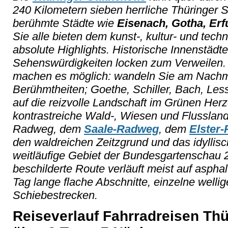
240 Kilometern sieben herrliche Thüringer 
berühmte Städte wie
Eisenach, Gotha, Erf
Sie alle bieten dem kunst-, kultur- und tech
absolute Highlights. Historische Innenstädt
Sehenswürdigkeiten locken zum Verweilen.
machen es möglich: wandeln Sie am Nachmi
Berühmtheiten; Goethe, Schiller, Bach, Less
auf die reizvolle Landschaft im Grünen Her
kontrastreiche Wald-, Wiesen und Flussland
Radweg, dem
Saale-Radweg
, dem
Elster
den waldreichen Zeitzgrund und das idyllis
weitläufige Gebiet der Bundesgartenschau 
beschilderte Route verläuft meist auf aspha
Tag lange flache Abschnitte, einzelne well
Schiebestrecken.
Reiseverlauf Fahrradreisen Thü