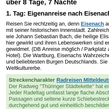
über 8 Tage, 7 Nächte
1. Tag: Eigenanreise nach Eisenac
Reisen Sie rechtzeitig an, denn
Eisenach
a
mit seiner historischen Innenstadt. Zahlrei
wie Johann Sebastian Bach, die heilige Eli
hier gewirkt und ihren Lebenswerken sind
gewidmet. (DB Anreise möglich / Parkplatz 
Hotel). Die Wartburg, Eisenachs Wahrzeiche
und beliebtesten Burgen Deutschlands. S
Weltkulturerbe.
Streckencharakter
Radreisen Mitteldeu
Der Radweg "Thüringer Städtekette" hat 
Jeder Radeltag umfasst lange flache Abschn
Passagen und seltene kurze Schiebestreck
durchgehend gut und einheitlich beschildert