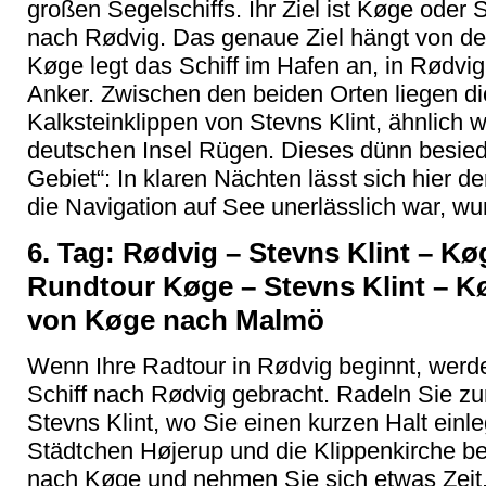
großen Segelschiffs. Ihr Ziel ist Køge oder 
nach Rødvig. Das genaue Ziel hängt von de
Køge legt das Schiff im Hafen an, in Rødvig
Anker. Zwischen den beiden Orten liegen d
Kalksteinklippen von Stevns Klint, ähnlich w
deutschen Insel Rügen. Dieses dünn besiedel
Gebiet“: In klaren Nächten lässt sich hier d
die Navigation auf See unerlässlich war, w
6. Tag: Rødvig – Stevns Klint – Kø
Rundtour Køge – Stevns Klint – Køg
von Køge nach Malmö
Wenn Ihre Radtour in Rødvig beginnt, werd
Schiff nach Rødvig gebracht. Radeln Sie 
Stevns Klint, wo Sie einen kurzen Halt einl
Städtchen Højerup und die Klippenkirche be
nach Køge und nehmen Sie sich etwas Zeit,