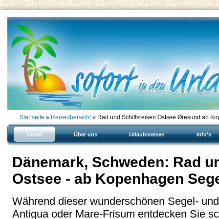
Startseite
»
Reiseübersicht
» Rad und Schiffsreisen Ostsee Øresund ab K
Home
Über uns
Urlaubsreisen
Info's
Dänemark, Schweden: Rad un
Ostsee - ab Kopenhagen Seg
Während dieser wunderschönen Segel- und
Antigua oder Mare-Frisum entdecken Sie sc