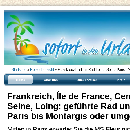
Startseite
»
Reiseübersicht
» Flusskreuzfahrt mit Rad Loing, Seine Paris - 
Home
Über uns
Urlaubsreisen
Info's
Frankreich, Íle de France, Cen
Seine, Loing: geführte Rad un
Paris bis Montargis oder umg
Mitten in Paris erwartet Sie die MS Fleur ni