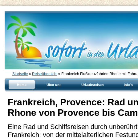
Startseite
»
Reiseübersicht
» Frankreich Flußkreuzfahrten Rhone mit Fahrr
Home
Über uns
Urlaubsreisen
Info's
Frankreich, Provence: Rad un
Rhone von Provence bis Ca
Eine Rad und Schiffsreisen durch unberühr
Frankreich: von der mittelalterlichen Festu