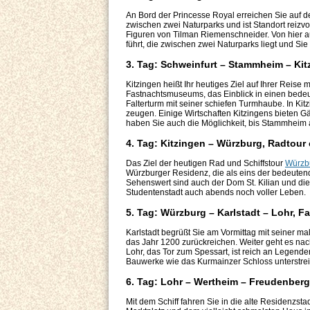
An Bord der Princesse Royal erreichen Sie auf d
zwischen zwei Naturparks und ist Standort reizvo
Figuren von Tilman Riemenschneider. Von hier aus
führt, die zwischen zwei Naturparks liegt und Si
3. Tag: Schweinfurt – Stammheim – Kitz
Kitzingen heißt Ihr heutiges Ziel auf Ihrer Reise
Fastnachtsmuseums, das Einblick in einen bedeut
Falterturm mit seiner schiefen Turmhaube. In Kitzi
zeugen. Einige Wirtschaften Kitzingens bieten Gä
haben Sie auch die Möglichkeit, bis Stammheim a
4. Tag: Kitzingen – Würzburg, Radtour 
Das Ziel der heutigen Rad und Schiffstour
Würzb
Würzburger Residenz, die als eins der bedeutend
Sehenswert sind auch der Dom St. Kilian und di
Studentenstadt auch abends noch voller Leben.
5. Tag: Würzburg – Karlstadt – Lohr, F
Karlstadt begrüßt Sie am Vormittag mit seiner m
das Jahr 1200 zurückreichen. Weiter geht es nac
Lohr, das Tor zum Spessart, ist reich an Legend
Bauwerke wie das Kurmainzer Schloss unterstrei
6. Tag: Lohr – Wertheim – Freudenberg
Mit dem Schiff fahren Sie in die alte Residenzst