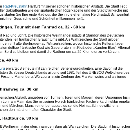
er
Rad-Kreuzfahrt
Haßfurt mit seiner schönen historischen Altstadt. Die Stadt liegt
ller Sakralbauten wie der spätgotischen Ritterkapelle und der Stadtpfarrkirche mit
 starten Sie Ihre erste Radtour, die Sie in die ehemalige Reichsstadt Schweinfurt
e mit ihrer Geschichte und Schönheit willkommen heißt.
ingen, Tour mit dem Fahrrad ca. 32 - 60 km
 mit Rad und Schiff. Die historische Weinhandelsstadt ist Standort des Deutschen
enden Teil fränkischen Brauchtums gibt. Als Wahrzeichen der Stadt gilt der
ngen trifft alte Bierbrauer- auf Winzertradition, wovon historische Kelleranlagen
sten deftige fränkische Kost wie Sauerbraten mit Kloß oder „Karpfen Blau“. Alternat
n Bord zu bleiben und damit die Radtour um ca. 25 Kilometer zu verkürzen.
ca. 40 km
urg
erwartet Sie heute mit zahlreichen Sehenswürdigkeiten. Eine davon ist die
sten Schlösser Deutschlands gilt und seit 1981 Teil des UNESCO Weltkulturerbes i
e Festung Marienberg. Würzburg ist ein Zentrum des Frankenweins und als junge
ahrradweg ca. 30 km
alerischen Altstadt, umgeben von Türmen, Toren und Mauern, deren Ursprünge bis i
h Lohr am Main, das Sie mit seiner typisch fränkischen Fachwerkarchitektur empfän
en und Märchen, Manch einer behauptet, es sei die Heimat Schneewittchens.
chen den märchenhaften Charakter der Stadt.
, Radtour ca. 30 km
adt Wertheim mit der gleichnamigen Burg als Wahrzeichen. Die Stadt mit historisch