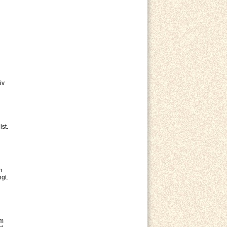
iv
st.
n
gt.
em