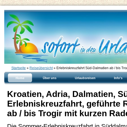
Startseite
»
Reiseübersicht
» Erlebniskreuzfahrt Süd-Dalmatien ab / bis Tro
Home
Über uns
Urlaubsreisen
Info's
Kroatien, Adria, Dalmatien, S
Erlebniskreuzfahrt, geführte 
ab / bis Trogir mit kurzen Ra
Die Sommer-Erlebniskreuzfahrt in Süddalma