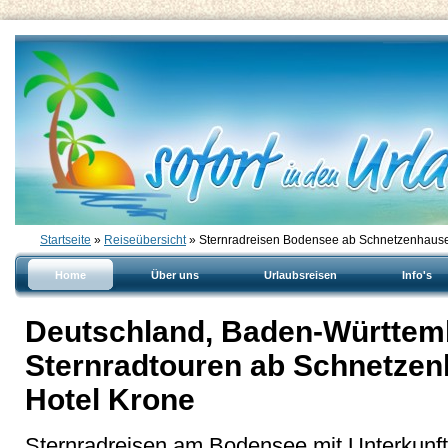
Startseite
»
Reiseübersicht
» Sternradreisen Bodensee ab Schnetzenhaus
Home
Über uns
Urlaubsreisen
Info's
Deutschland, Baden-Württem
Sternradtouren ab Schnetzen
Hotel Krone
Sternradreisen am Bodensee mit Unterkunft