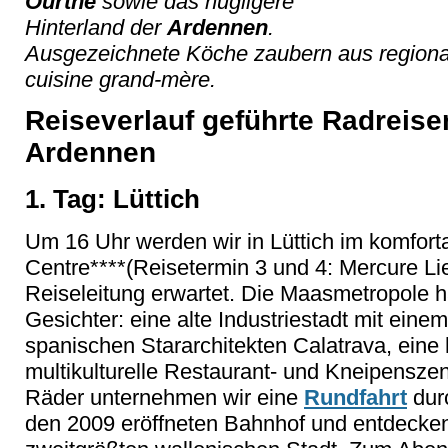
Ourthe
sowie das hügligere
Hinterland der
Ardennen
.
Ausgezeichnete Köche zaubern aus regionale
cuisine grand-mère.
Reiseverlauf geführte Radreise
Ardennen
1. Tag: Lüttich
Um 16 Uhr werden wir in Lüttich im komfort
Centre****(Reisetermin 3 und 4: Mercure Li
Reiseleitung erwartet. Die Maasmetropole ha
Gesichter: eine alte Industriestadt mit ei
spanischen Stararchitekten Calatrava, eine
multikulturelle Restaurant- und Kneipensz
Räder unternehmen wir eine
Rundfahrt
durc
den 2009 eröffneten Bahnhof und entdecken