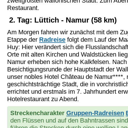
zweitgrößten wallonischen Stadt. Zum Abend
Restaurant.
2. Tag: Lüttich - Namur (58 km)
Am Morgen fahren wir zunächst mit dem Zug
Etappe der
Radreise
folgt dem Lauf der Maa
Huy: Hier verändert sich die Flusslandschaf
Orte mit alten Kirchen und Waldstücken li
Namur erheben sich hohe Kalkfelsen. Nach 
Besichtigungsrunde der Hauptstadt der Wal
unser nobles Hotel Château de Namur****, m
geschichtsträchtige Stadt, die in vorchristlic
errichtet und erstmals im 7. Jahrhundert er
Hotelrestaurant zu Abend.
Streckencharakter
Gruppen-Radreisen
den Flüssen und auf den Bahntrassen sind 
führen die Strecken durch eine wellige La