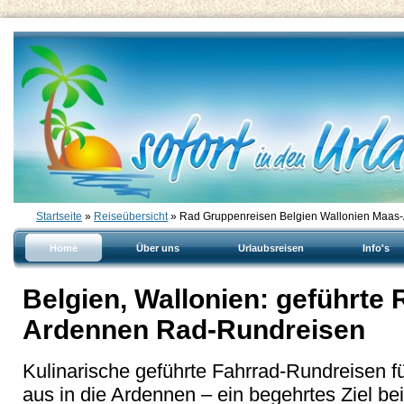
Startseite
»
Reiseübersicht
» Rad Gruppenreisen Belgien Wallonien Maas
Home
Über uns
Urlaubsreisen
Info's
Belgien, Wallonien: geführte 
Ardennen Rad-Rundreisen
Kulinarische geführte Fahrrad-Rundreisen f
aus in die Ardennen – ein begehrtes Ziel b