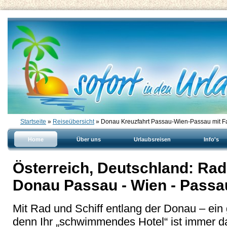
Startseite
»
Reiseübersicht
» Donau Kreuzfahrt Passau-Wien-Passau mit F
Home
Über uns
Urlaubsreisen
Info's
Österreich, Deutschland: Rad 
Donau Passau - Wien - Passa
Mit Rad und Schiff entlang der Donau – ein
denn Ihr „schwimmendes Hotel“ ist immer da