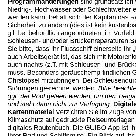
Programmänderungen
sind grundsätzlich
Niedrig-, Hochwasser oder Schlechtwetter e
werden kann, behält sich der Kapitän das Re
Sicherheit zu ändern (dies ist kein kostenlo
gilt bei behördlich angeordneten, im Vorfel
Schleusen- und/oder Brückenreparaturen.
S
Sie bitte, dass Ihr Flussschiff einerseits Ihr
auch Arbeitsgerät ist, das sich mit Motorenk
auch nachts (z.T. mit Schleusen- und Brück
muss. Besonders geräuschemp-findlichen G
Ohrstöpsel mitzubringen. Bei Schleusendur
Störungen ge-rechnet werden.
Bitte beacht
ggf. der Pool geleert werden, um den Tiefga
und steht dann nicht zur Verfügung.
Digital
Kartenmaterial
Verzichten Sie im Zuge von
Klimaschutz auf gedruckte Reiseunterlagen 
digitales Routenbuch. Die GUIBO App ist Ihr
Ihrer Rad und Schiffsreise. Ein Blick auf I