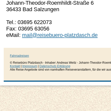
Johann-Theodor-Roemhildt-Straße 6
36433 Bad Salzungen
Tel.: 03695 622073
Fax: 03695 63056
eMail:
mail@reisebuero-platzdasch.de
Fahrradreisen
© Reisebüro Platzdasch - Inhaber: Andreas Weitz - Johann-Theodor-Roemh
Kontakt
|
Impressum
|
Datenschutz-Erklärung
Alle Reise Angebote sind von namhaften Reiseveranstaltern, für die wir aussc