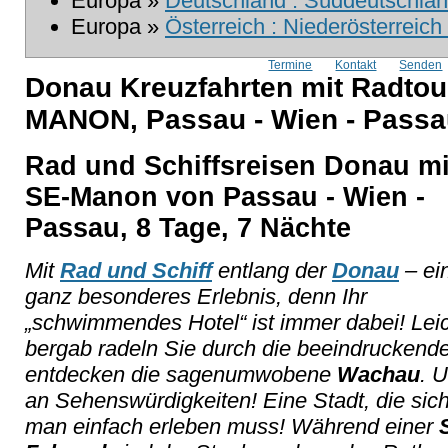
Europa »
Deutschland : Süddeutschlan
Europa »
Österreich : Niederösterreich
Termine
Kontakt
Senden
Donau Kreuzfahrten mit Radtou
MANON, Passau - Wien - Passa
Rad und Schiffsreisen Donau mi
SE-Manon von Passau - Wien -
Passau, 8 Tage, 7 Nächte
Mit
Rad und Schiff
entlang der
Donau
– ei
ganz besonderes Erlebnis, denn Ihr
„schwimmendes Hotel“ ist immer dabei! Lei
bergab radeln Sie durch die beeindruckend
entdecken die sagenumwobene
Wachau
. 
an Sehenswürdigkeiten! Eine Stadt, die sic
man einfach erleben muss! Während einer