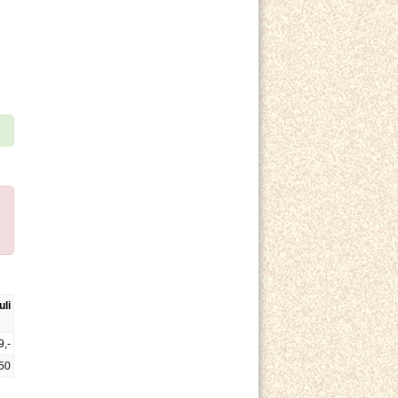
uli
9,-
50