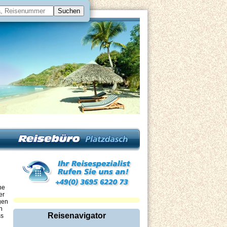
ne
er
gen
n
Reisenavigator
ss