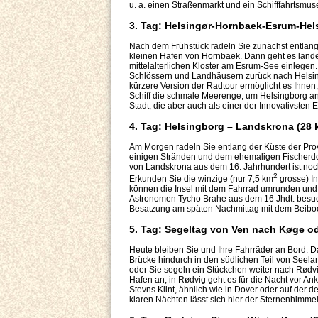
u. a. einen Straßenmarkt und ein Schifffahrtsmu
3. Tag: Helsingør-Hornbaek-Esrum-Helsi
Nach dem Frühstück radeln Sie zunächst entlang
kleinen Hafen von Hornbaek. Dann geht es lande
mittelalterlichen Kloster am Esrum-See einlegen.
Schlössern und Landhäusern zurück nach Helsingø
kürzere Version der Radtour ermöglicht es Ihn
Schiff die schmale Meerenge, um Helsingborg an
Stadt, die aber auch als einer der Innovativst
4. Tag: Helsingborg – Landskrona (28 k
Am Morgen radeln Sie entlang der Küste der Pr
einigen Stränden und dem ehemaligen Fischerdor
von Landskrona aus dem 16. Jahrhundert ist noch 
2
Erkunden Sie die winzige (nur 7,5 km
grosse) In
können die Insel mit dem Fahrrad umrunden und 
Astronomen Tycho Brahe aus dem 16 Jhdt. besuchen
Besatzung am späten Nachmittag mit dem Beiboot 
5. Tag: Segeltag von Ven nach Køge o
Heute bleiben Sie und Ihre Fahrräder an Bord. Das
Brücke hindurch in den südlichen Teil von Seelan
oder Sie segeln ein Stückchen weiter nach Rødvi
Hafen an, in Rødvig geht es für die Nacht vor A
Stevns Klint, ähnlich wie in Dover oder auf der d
klaren Nächten lässt sich hier der Sternenhimmel