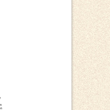
r
en
en