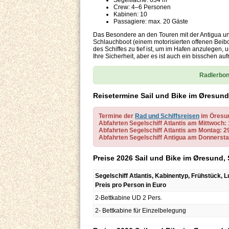
Segelfläche: 634 m²
Crew: 4–6 Personen
Kabinen: 10
Passagiere: max. 20 Gäste
Das Besondere an den Touren mit der Antigua und
Schlauchboot (einem motorisierten offenen Beib
des Schiffes zu tief ist, um im Hafen anzulegen, 
Ihre Sicherheit, aber es ist auch ein bisschen au
Radlerbon
Reisetermine Sail und Bike im Øresun
Termine der
Rad und Schiffsreisen
im Öresu
Abfahrten Segelschiff Atlantis am Mittwoch: 13
Abfahrten Segelschiff Atlantis am Montag: 29.0
Abfahrten Segelschiff Antigua am Donnerstag: 
Preise 2026 Sail und Bike im Øresund, 
Segelschiff Atlantis, Kabinentyp, Frühstück,
Preis pro Person in Euro
2-Bettkabine UD 2 Pers.
2- Bettkabine für Einzelbelegung