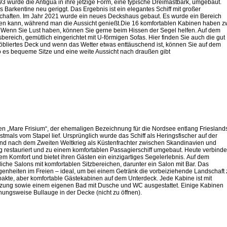
3 wurde die Antigua in ihre jetzige Form, eine typische Dreimastbark, umgebaut.
Barkentine neu geriggt. Das Ergebnis ist ein elegantes Schiff mit großer
haften. Im Jahr 2021 wurde ein neues Deckshaus gebaut. Es wurde ein Bereich
en kann, während man die Aussicht genießt.Die 16 komfortablen Kabinen haben z
. Wenn Sie Lust haben, können Sie gerne beim Hissen der Segel helfen. Auf dem
bereich, gemütlich eingerichtet mit U-förmigen Sofas. Hier finden Sie auch die gut
möbliertes Deck und wenn das Wetter etwas enttäuschend ist, können Sie auf dem
es bequeme Sitze und eine weite Aussicht nach draußen gibt
en „Mare Frisium“, der ehemaligen Bezeichnung für die Nordsee entlang Friesland
stmals vom Stapel lief. Ursprünglich wurde das Schiff als Heringsfischer auf der
nd nach dem Zweiten Weltkrieg als Küstenfrachter zwischen Skandinavien und
 restauriert und zu einem komfortablen Passagierschiff umgebaut. Heute verbinde
 Komfort und bietet ihren Gästen ein einzigartiges Segelerlebnis. Auf dem
liche Salons mit komfortablen Sitzbereichen, darunter ein Salon mit Bar. Das
enheiten im Freien – ideal, um bei einem Getränk die vorbeiziehende Landschaft 
akte, aber komfortable Gästekabinen auf dem Unterdeck. Jede Kabine ist mit
zung sowie einem eigenen Bad mit Dusche und WC ausgestattet. Einige Kabinen
hungsweise Bullauge in der Decke (nicht zu öffnen).