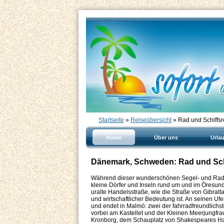
Startseite
»
Reiseübersicht
» Rad und Schiffs
Home
Über uns
Urla
Dänemark, Schweden: Rad und Sch
Während dieser wunderschönen Segel- und Radre
kleine Dörfer und Inseln rund um und im Öresu
uralte Handelsstraße, wie die Straße von Gibralt
und wirtschaftlicher Bedeutung ist. An seinen Uf
und endet in Malmö: zwei der fahrradfreundlichst
vorbei am Kastellet und der Kleinen Meerjungfra
Kronborg, dem Schauplatz von Shakespeares Haml