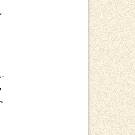
wei
s –
t
zu