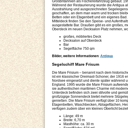
Großbritannien als Fischereifahrzeug gebaut. 199
Während der Restaurierung wurde die Antigua als 
Ausstrahlung und ausgezeichneten Segeleigensc
geschaffen, an dem man warm und trocken bleib
Betten oder ein Etagenbett und ein eigenes Bad
Mitteldeck finden Sie den Speise- und Aufenthalts
ausgestattete Bar. Draußen gibt es ein großes, 
Oberdeck im neuen Decksalon Platz nehmen, wo 
großes, möbliertes Deck
Decksalon auf Oberdeck
Bar
Segelfläche 750 qm
Bilder, weitere Informationen
:
Antigua
Segelschiff Mare Frisum
Die Mare Frisium – benannt nach dem historisch
ist ein klassischer Dreimast-Schoner, der 1916 er
Nordsee eingesetzt und diente später während u
England. 1995 wurde die Mare Frisium aufwendig
sie authentischen maritimen Charme mit modernem
Unterdeck befinden sich zwei stilvolle und gemüt
großzügige Sonnendeck bietet mehrere Sitzgeleg
genießen. Die Mare Frisium verfügt über 10 komp
Etagenbetten, Waschbecken, Ablageflächen, Hei
verfügen zudem über ein kleines Oberlicht bezie
Länge: 49 m
Breite: 6,70 m
Masthöhe: ca. 30 m