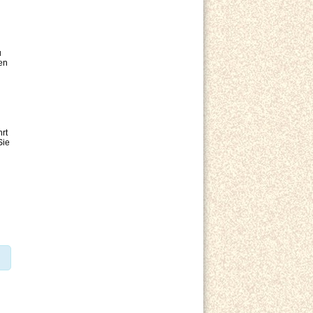
u
ren
rt
Sie