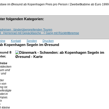
tsee im Øresund ab Kopenhagen Preis pro Person / Zweibettkabine ab Euro
1999
nter folgenden Kategorien:
dreisen : länderübergreifenden Touren
 : Herrenrad mit Gepäcktasche : 7 Gang mit Rücktrittbremse
mine
Kontakt
Senden
Drucken
 ab Kopenhagen Segeln im Øresund
esund 8
ter.
reise
ntdecken
d um und
k und
der
n von
ng ist.
efestigte
det in
uropas.
in
n
h kleine