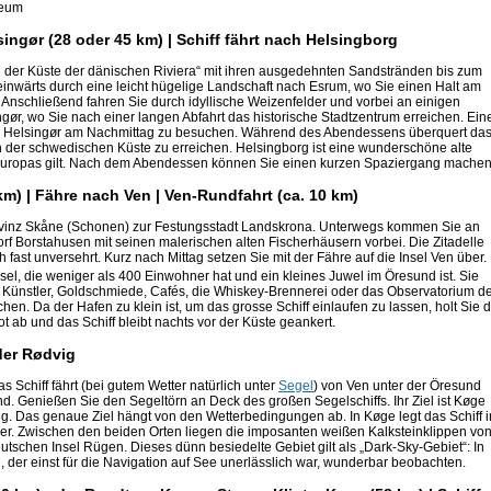
seum
ngør (28 oder 45 km) | Schiff fährt nach Helsingborg
 der Küste der dänischen Riviera“ mit ihren ausgedehnten Sandstränden bis zum
inwärts durch eine leicht hügelige Landschaft nach Esrum, wo Sie einen Halt am
 Anschließend fahren Sie durch idyllische Weizenfelder und vorbei an einigen
r, wo Sie nach einer langen Abfahrt das historische Stadtzentrum erreichen. Ein
en, Helsingør am Nachmittag zu besuchen. Während des Abendessens überquert da
 der schwedischen Küste zu erreichen. Helsingborg ist eine wunderschöne alte
en Europas gilt. Nach dem Abendessen können Sie einen kurzen Spaziergang machen
m) | Fähre nach Ven | Ven-Rundfahrt (ca. 10 km)
ovinz Skåne (Schonen) zur Festungsstadt Landskrona. Unterwegs kommen Sie an
f Borstahusen mit seinen malerischen alten Fischerhäusern vorbei. Die Zitadelle
fast unversehrt. Kurz nach Mittag setzen Sie mit der Fähre auf die Insel Ven über.
sel, die weniger als 400 Einwohner hat und ein kleines Juwel im Öresund ist. Sie
Künstler, Goldschmiede, Cafés, die Whiskey-Brennerei oder das Observatorium d
. Da der Hafen zu klein ist, um das grosse Schiff einlaufen zu lassen, holt Sie d
ab und das Schiff bleibt nachts vor der Küste geankert.
der Rødvig
 Schiff fährt (bei gutem Wetter natürlich unter
Segel
) von Ven unter der Öresund
d. Genießen Sie den Segeltörn an Deck des großen Segelschiffs. Ihr Ziel ist Køge
g. Das genaue Ziel hängt von den Wetterbedingungen ab. In Køge legt das Schiff 
nker. Zwischen den beiden Orten liegen die imposanten weißen Kalksteinklippen vo
eutschen Insel Rügen. Dieses dünn besiedelte Gebiet gilt als „Dark-Sky-Gebiet“: In
, der einst für die Navigation auf See unerlässlich war, wunderbar beobachten.