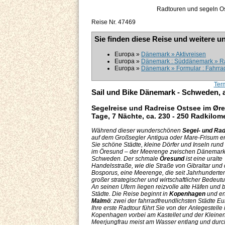
Radtouren und segeln Os
Reise Nr. 47469
Sie finden diese Reise und weitere u
Europa »
Dänemark » Aktivreisen
Europa »
Dänemark : Süddänemark » Ra
Europa »
Dänemark » Formular : Fahrrad
Ter
Sail und Bike Dänemark - Schweden,
Segelreise und Radreise Ostsee im Ør
Tage, 7 Nächte, ca. 230 - 250 Radkilome
Während dieser wunderschönen
Segel- und Rad
auf dem Großsegler Antigua oder Mare-Frisum e
Sie schöne Städte, kleine Dörfer und Inseln run
im Öresund – der Meerenge zwischen Dänemar
Schweden. Der schmale
Öresund
ist eine uralte
Handelsstraße, wie die Straße von Gibraltar und 
Bosporus, eine Meerenge, die seit Jahrhunderte
großer strategischer und wirtschaftlicher Bedeutu
An seinen Ufern liegen reizvolle alte Häfen und b
Städte. Die Reise beginnt in
Kopenhagen
und en
Malmö
: zwei der fahrradfreundlichsten Städte E
Ihre erste Radtour führt Sie von der Anlegestelle 
Kopenhagen vorbei am Kastellet und der Kleine
Meerjungfrau meist am Wasser entlang und durc