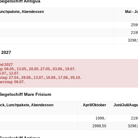
Segelschiff Antigua
 Lunchpakete, Abendessen
Mai - J
259
219
3298,
d 2027
nd 2027
06.05., 13.05., 20.05. 27.05., 03.06., 19.07.
07., 12.07.
: 27.04., 29.06., 13.07., 10.08., 17.08., 05.10.
erstag: 06.07.
Segelschiff Mare Frisium
tück, Lunchpakete, Abendessen
April/Oktober
Juni/Juli/Aug
1999,-
219
2998,50
3298,