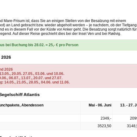
 Mare-Frisum ist, dass Sie an einigen Stellen von der Besatzung mit einem
oot) an Land gebracht bzw. wieder abgeholt werden – je nachdem, ob der Tiefgang
und es in diesem Fall vor der Küste vor Anker geht. Die Besatzung sorgt natürlich für
fregend. Auf dieser Reise geschieht dies bei der Insel Ven und bei Rødvig.
us bei Buchung bis 28.02. = 25,- € pro Person
d 2026
nd 2026
.05., 20.05. 27.05., 03.06. und 10.06.
6., 06.07., 13.07., 20.07. und 27.07.
14.05., 21.05., 28.05., 04.06. und 11.06.
Segelschiff Atlantis
 Lunchpakete, Abendessen
Mai - 06. Juni
13. - 27. J
2349,-
209
3523,50
3148,