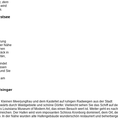
g, dem
wird.
s.
Ostsee
zung
der Nähe
inen
äck in
tän,
indet
Essen
und Sie
r am
lsingør
er Kleinen Meerjungfrau und dem Kastellet auf ruhigen Radwegen aus der Stadt
wärts durch Waldgebiete und schöne Dörfer. Vielleicht sehen Sie das Schiff auf de
as Louisiana Museum of Modern Art, das einen Besuch wert ist. Weiter geht es nach
erreichen. Der Hafen wird vom imposanten Schloss Kronborg dominiert, dem Ort, d
eb. In der Nähe wurden alte Hafengebäude wunderschön restauriert und beherberg