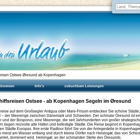
reisen Ostsee Øresund ab Kopenhagen
ubsreisen
Info's
zubuchbare Leistungen
iffsreisen Ostsee - ab Kopenhagen Segeln im Øresund
ise auf dem Großsegler Antigua oder Mare-Frisum entdecken Sie schöne Städte,
nd – der Meerenge zwischen Dänemark und Schweden. Der schmale Öresund ist ei
ar und der Bosporus, eine Meerenge, die seit Jahrhunderten von großer strategisch
ern liegen reizvolle alte Häfen und befestigte Städte. Die Reise beginnt in Kopenha
en Städte Europas. Ihre erste Radtour führt Sie von der Anlegestelle in Kopenhage
u meist am Wasser entlang und durch kleine Dörfer nach Helsingør, das von Schlo
et, dominiert wird. Helsingør, an der schmalsten Stelle des Öresunds.