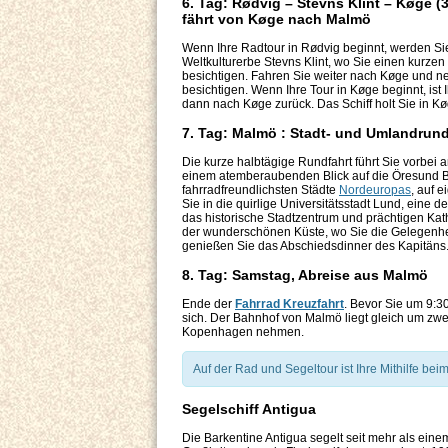
6. Tag: Rødvig – Stevns Klint – Køge (
fährt von Køge nach Malmö
Wenn Ihre Radtour in Rødvig beginnt, werden S
Weltkulturerbe Stevns Klint, wo Sie einen kurzen
besichtigen. Fahren Sie weiter nach Køge und neh
besichtigen. Wenn Ihre Tour in Køge beginnt, ist
dann nach Køge zurück. Das Schiff holt Sie in 
7. Tag: Malmö : Stadt- und Umlandrun
Die kurze halbtägige Rundfahrt führt Sie vorbe
einem atemberaubenden Blick auf die Öresund Br
fahrradfreundlichsten Städte
Nordeuropas
, auf 
Sie in die quirlige Universitätsstadt Lund, eine
das historische Stadtzentrum und prächtigen Ka
der wunderschönen Küste, wo Sie die Gelegenhei
genießen Sie das Abschiedsdinner des Kapitäns
8. Tag: Samstag, Abreise aus Malmö
Ende der
Fahrrad Kreuzfahrt
. Bevor Sie um 9:3
sich. Der Bahnhof von Malmö liegt gleich um zw
Kopenhagen nehmen.
Auf der Rad und Segeltour ist Ihre Mithilfe be
Segelschiff Antigua
Die Barkentine Antigua segelt seit mehr als ein