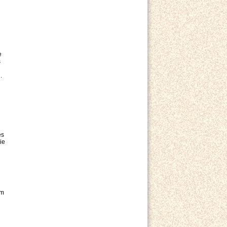
e
s
.
es
ie
im
n