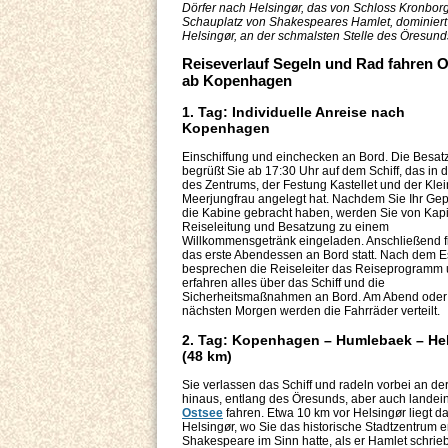
Dörfer nach Helsingør, das von Schloss Kronbor
Schauplatz von Shakespeares Hamlet, dominiert 
Helsingør, an der schmalsten Stelle des Öresund
Reiseverlauf Segeln und Rad fahren 
ab Kopenhagen
1. Tag: Individuelle Anreise nach
Kopenhagen
Einschiffung und einchecken an Bord. Die Besat
begrüßt Sie ab 17:30 Uhr auf dem Schiff, das in 
des Zentrums, der Festung Kastellet und der Kle
Meerjungfrau angelegt hat. Nachdem Sie Ihr Gep
die Kabine gebracht haben, werden Sie von Kapi
Reiseleitung und Besatzung zu einem
Willkommensgetränk eingeladen. Anschließend f
das erste Abendessen an Bord statt. Nach dem 
besprechen die Reiseleiter das Reiseprogramm 
erfahren alles über das Schiff und die
Sicherheitsmaßnahmen an Bord. Am Abend ode
nächsten Morgen werden die Fahrräder verteilt.
2. Tag: Kopenhagen – Humlebaek – He
(48 km)
Sie verlassen das Schiff und radeln vorbei an d
hinaus, entlang des Öresunds, aber auch landein
Ostsee
fahren. Etwa 10 km vor Helsingør liegt d
Helsingør, wo Sie das historische Stadtzentrum 
Shakespeare im Sinn hatte, als er Hamlet schri