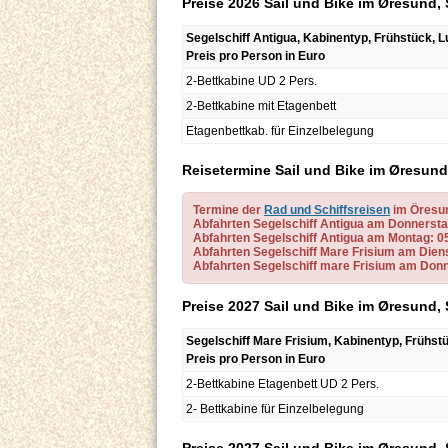
Preise 2026 Sail und Bike im Øresund, 
Segelschiff Antigua, Kabinentyp, Frühstück,
Preis pro Person in Euro
2-Bettkabine UD 2 Pers.
2-Bettkabine mit Etagenbett
Etagenbettkab. für Einzelbelegung
Reisetermine Sail und Bike im Øresun
Termine der
Rad und Schiffsreisen
im Öresu
Abfahrten Segelschiff Antigua am Donnerstag: 
Abfahrten Segelschiff Antigua am Montag: 05.
Abfahrten Segelschiff Mare Frisium am Dienstag
Abfahrten Segelschiff mare Frisium am Donn
Preise 2027 Sail und Bike im Øresund, 
Segelschiff Mare Frisium, Kabinentyp, Frühs
Preis pro Person in Euro
2-Bettkabine Etagenbett UD 2 Pers.
2- Bettkabine für Einzelbelegung