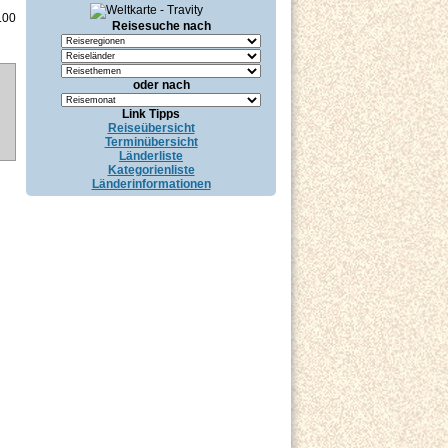
.00
Reisesuche nach
oder nach
Link Tipps
Reiseübersicht
Terminübersicht
Länderliste
Kategorienliste
Länderinformationen