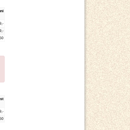
uni
9,-
9,-
50
ust
9,-
50