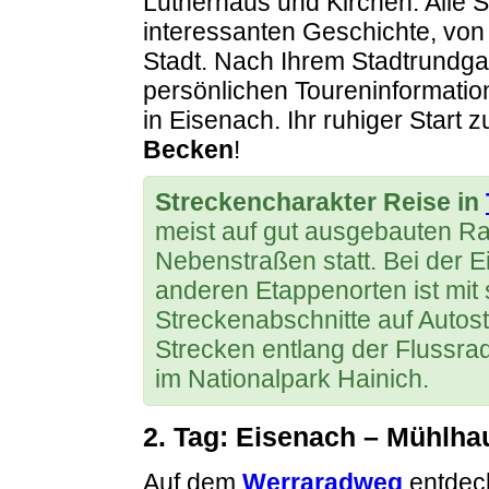
Lutherhaus und Kirchen. Alle 
interessanten Geschichte, von
Stadt. Nach Ihrem Stadtrundg
persönlichen Toureninformatio
in Eisenach. Ihr ruhiger Start 
Becken
!
Streckencharakter Reise in
meist auf gut ausgebauten R
Nebenstraßen statt. Bei der E
anderen Etappenorten ist mit
Streckenabschnitte auf Autos
Strecken entlang der Flussra
im Nationalpark Hainich.
2. Tag: Eisenach – Mühlha
Auf dem
Werraradweg
entdeck