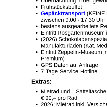
Übernachtung in der gewü
Frühstücksbuffet
Gepäcktransport
(KEINE 
zwischen 9.00 - 17.30 Uhr
bestens ausgearbeitete Re
Eintritt Rosgartenmuseum i
(2026) Schokoladenspezial
Manufakturladen (Kat. Me
Eintritt Zeppelin-Museum in
Premium)
GPS Daten auf Anfrage
7-Tage-Service-Hotline
Extras:
Mietrad und 1 Satteltasch
€ 99,– pro Rad
2026: Mietrad inkl. Versich