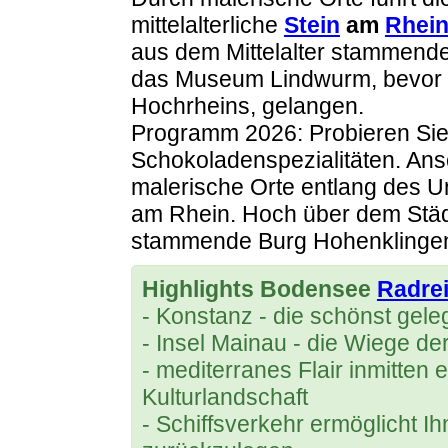
mittelalterliche
Stein
am
Rhei
aus dem Mittelalter stammend
das Museum Lindwurm, bevor S
Hochrheins, gelangen.
Programm 2026: Probieren Sie 
Schokoladenspezialitäten. Ans
malerische Orte entlang des Unt
am Rhein. Hoch über dem Städtc
stammende Burg Hohenklinge
Highlights Bodensee
Radre
- Konstanz - die schönst gel
- Insel Mainau - die Wiege d
- mediterranes Flair inmitten 
Kulturlandschaft
- Schiffsverkehr ermöglicht I