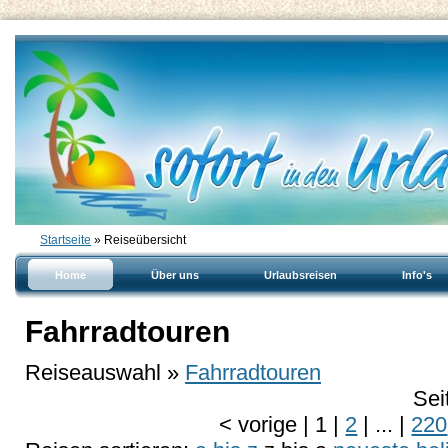
Startseite
» Reiseübersicht
Home
Über uns
Urlaubsreisen
Info's
Fahrradtouren
Reiseauswahl »
Fahrradtouren
Sei
<
vorige
|
1
|
2
|
...
|
220