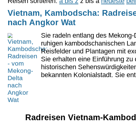
Reisen sortieren:
a bis z
z bis a
neueste
bel
Vietnam, Kambodscha: Radreise
nach Angkor Wat
Sie radeln entlang des Mekong-D
ruhigen kambodschanischen Lan
Reisfelder und Plantagen mit ex
Sie erhalten eine Einführung zu
historischen Sehenswürdigkeiten
bekannten Kolonialstadt. Sie en
Radreisen Vietnam-Kambods