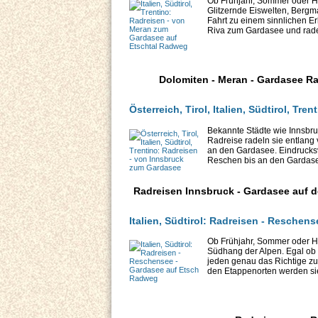
Ob Frühjahr, Sommer oder Her
Glitzernde Eiswelten, Berg
Fahrt zu einem sinnlichen E
Riva zum Gardasee und radeln
Dolomiten - Meran - Gardasee R
Österreich, Tirol, Italien, Südtirol, T
Bekannte Städte wie Innsbru
Radreise radeln sie entlang
an den Gardasee. Eindrucks
Reschen bis an den Gardase
Radreisen Innsbruck - Gardasee auf d
Italien, Südtirol: Radreisen - Resche
Ob Frühjahr, Sommer oder He
Südhang der Alpen. Egal ob 
jeden genau das Richtige zu
den Etappenorten werden sie 