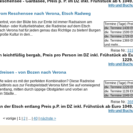
schensee - Gardasee, Preis p. P. im DZ inkl. Frühstück ab €
1049
Info und Buch
n - vom Reschensee nach Verona, Etsch Radweg
rbst, von der Blüte bis zur Ernte ist immer Radsaison am
Termine (Tage) Pre
Natur- oder Kulturliebhaber, die Radreise auf dem Etsch
div. Termine
1439 
 Verona hat für jeden genau das Richtige zu bieten! Burgen
div. Termine
1599 
oße Kultur in den...
div. Termine
1729 
div. Termine
1369 
und mehr...
Reise Nr.:
31
 leichtfüßig bergab, Preis pro Person im DZ inkl. Frühstück ab E
1229
Info und Buch
Radreisen - von Bozen nach Verona
 Wie wäre es mit der perfekten Kombination? Diese Radreise
Termine (Tage) Pre
dtirols aus zur Festspielstadt Verona führt Sie auf vorwiegend
div. Termine
1229 
 entlang, mitten durch üppige Obstgärten und vorbei an
div. Termine
1139 
n Städte...
div. Termine
1049 
Reise Nr.:
36
 der Etsch entlang Preis p.P. im DZ inkl. Frühstück ab Euro
1049
Info und Buch
<
vorige
|
1
|
2
|
...
|
40
|
nächste
>