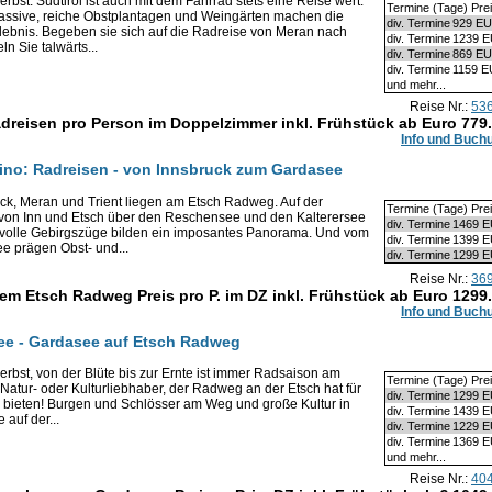
bst: Südtirol ist auch mit dem Fahrrad stets eine Reise wert.
Termine (Tage) Pre
massive, reiche Obstplantagen und Weingärten machen die
div. Termine
929 E
rlebnis. Begeben sie sich auf die Radreise von Meran nach
div. Termine
1239 
 Sie talwärts...
div. Termine
869 E
div. Termine
1159 
und mehr...
Reise Nr.:
53
adreisen pro Person im Doppelzimmer inkl. Frühstück ab Euro
779
Info und Buch
rentino: Radreisen - von Innsbruck zum Gardasee
ck, Meran und Trient liegen am Etsch Radweg. Auf der
Termine (Tage) Pre
 von Inn und Etsch über den Reschensee und den Kalterersee
div. Termine
1469 
volle Gebirgszüge bilden ein imposantes Panorama. Und vom
div. Termine
1399 
e prägen Obst- und...
div. Termine
1299 
Reise Nr.:
36
em Etsch Radweg Preis pro P. im DZ inkl. Frühstück ab Euro
1299
Info und Buch
nsee - Gardasee auf Etsch Radweg
rbst, von der Blüte bis zur Ernte ist immer Radsaison am
Termine (Tage) Pre
Natur- oder Kulturliebhaber, der Radweg an der Etsch hat für
div. Termine
1299 
 bieten! Burgen und Schlösser am Weg und große Kultur in
div. Termine
1439 
auf der...
div. Termine
1229 
div. Termine
1369 
und mehr...
Reise Nr.:
40