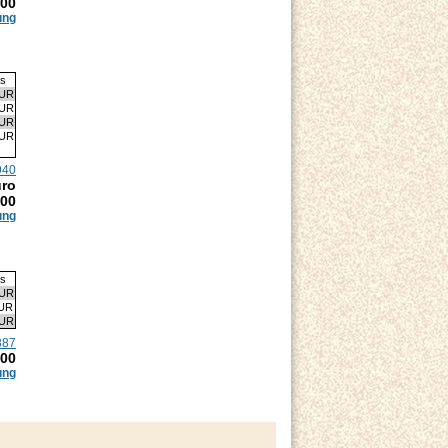
.00
ung
is
EUR
EUR
EUR
EUR
940
uro
.00
ung
is
EUR
EUR
EUR
887
.00
ung