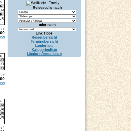
is
UR
Reisesuche nach
EUR
UR
EUR
oder nach
682
.00
Link Tipps
ung
Reiseübersicht
Terminübersicht
Länderliste
Kategorienliste
Länderinformationen
is
EUR
EUR
EUR
909
.00
ung
is
EUR
EUR
EUR
EUR
494