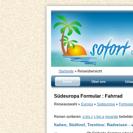
Startseite
» Reiseübersicht
Home
Über uns
Urla
Südeuropa Formular : Fahrrad
Reiseauswahl »
Europa
»
Südeuropa
»
Formular
Reisen sortieren:
a bis z
z bis a
neueste
beliebte
Italien, Südtirol, Trentino: Radreisen