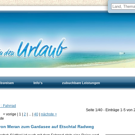
ubsreisen
Info's
zubuchbare Leistungen
 : Fahrrad
Seite 1/40 - Einträge 1-5 von 
<
vorige
|
1
|
2
|
...
|
40
|
nächste
>
ste
 - von Meran zum Gardasee auf Etschtal Radweg