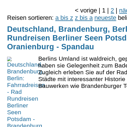
<
vorige
|
1
|
2
|
nä
Reisen sortieren:
a bis z
z bis a
neueste
bel
Deutschland, Brandenburg, Berl
Rundreisen Berliner Seen Pots
Oranienburg - Spandau
Berlins Umland ist waldreich, ge
haben sie Gelegenheit zum Baden
Zugleich erleben Sie auf der Ra
Städte mit interessanter Histor
Bauwerken wie Brandenburger To