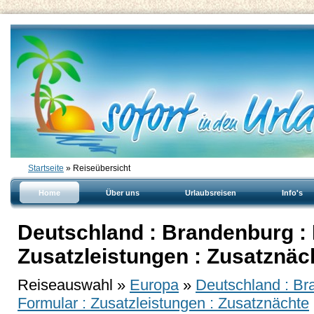
Startseite
» Reiseübersicht
Home
Über uns
Urlaubsreisen
Info's
Deutschland : Brandenburg :
Zusatzleistungen : Zusatznäc
Reiseauswahl »
Europa
»
Deutschland : Br
Formular : Zusatzleistungen : Zusatznächte