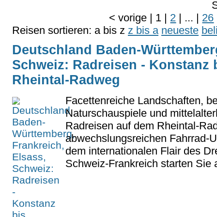
S
<
vorige
|
1
|
2
|
...
|
26
Reisen sortieren:
a bis z
z bis a
neueste
bel
Deutschland Baden-Württemberg,
Schweiz: Radreisen - Konstanz 
Rheintal-Radweg
Facettenreiche Landschaften, b
Naturschauspiele und mittelalter
Radreisen auf dem Rheintal-Rad
abwechslungsreichen Fahrrad-Ur
dem internationalen Flair des D
Schweiz-Frankreich starten Sie a