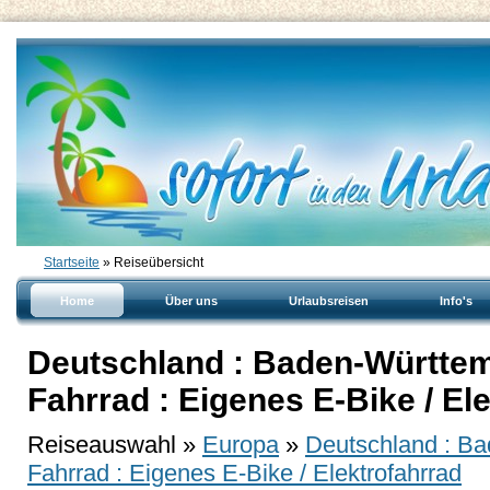
Startseite
» Reiseübersicht
Home
Über uns
Urlaubsreisen
Info's
Deutschland : Baden-Württem
Fahrrad : Eigenes E-Bike / El
Reiseauswahl »
Europa
»
Deutschland : B
Fahrrad : Eigenes E-Bike / Elektrofahrrad