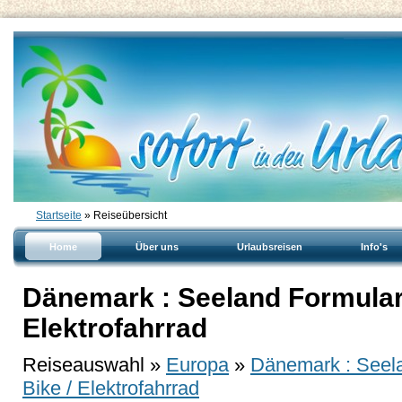
Startseite
» Reiseübersicht
Home
Über uns
Urlaubsreisen
Info's
Dänemark : Seeland Formular :
Elektrofahrrad
Reiseauswahl »
Europa
»
Dänemark : Seel
Bike / Elektrofahrrad