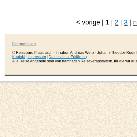
<
vorige
|
1
|
2
|
3
|
n
Fahrradreisen
© Reisebüro Platzdasch - Inhaber: Andreas Weitz - Johann-Theodor-Roemh
Kontakt
|
Impressum
|
Datenschutz-Erklärung
Alle Reise Angebote sind von namhaften Reiseveranstaltern, für die wir aussc