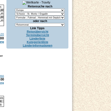
Reisesuche nach
is
EUR
EUR
EUR
EUR
oder nach
Link Tipps
Reiseübersicht
620
Terminübersicht
.00
Länderliste
ung
Kategorienliste
Länderinformationen
mer
866
.00
ung
eis
UR
UR