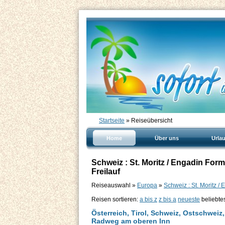
Startseite
» Reiseübersicht
Home
Über uns
Urla
Schweiz : St. Moritz / Engadin For
Freilauf
Reiseauswahl »
Europa
»
Schweiz : St. Moritz /
Reisen sortieren:
a bis z
z bis a
neueste
beliebte
Österreich, Tirol, Schweiz, Ostschweiz
Radweg am oberen Inn