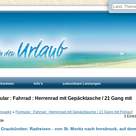
ubsreisen
Info's
zubuchbare Leistungen
mular : Fahrrad : Herrenrad mit Gepäcktasche / 21 Gang mit
 Engadin
»
Formular : Fahrrad : Herrenrad mit Gepäcktasche / 21 Gang mit Freilauf
3 Eintr
ste
, Graubünden: Radreisen - von St. Moritz nach Innsbruck, auf dem