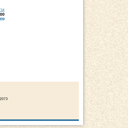
734
.00
ung
22073