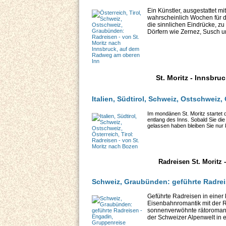
Ein Künstler, ausgestattet m
wahrscheinlich Wochen für di
die sinnlichen Eindrücke, z
Dörfern wie Zernez, Susch un
St. Moritz - Innsbru
Italien, Südtirol, Schweiz, Ostschweiz,
Im mondänen St. Moritz startet
entlang des Inns. Sobald Sie di
gelassen haben bleiben Sie nur k
Radreisen St. Moritz
Schweiz, Graubünden: geführte Radre
Geführte Radreisen in einer
Eisenbahnromantik mit der 
sonnenverwöhnte rätoromani
der Schweizer Alpenwelt in e