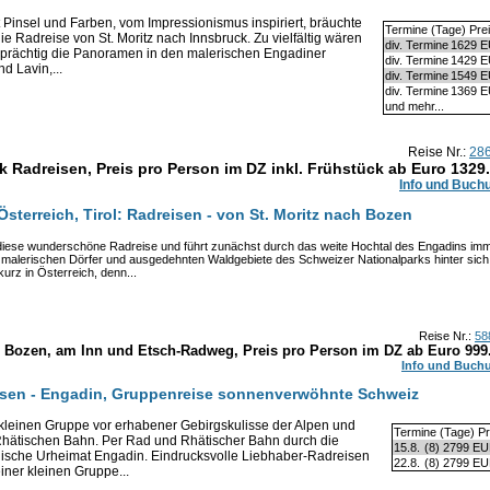
it Pinsel und Farben, vom Impressionismus inspiriert, bräuchte
Termine (Tage) Pre
e Radreise von St. Moritz nach Innsbruck. Zu vielfältig wären
div. Termine
1629 
u prächtig die Panoramen in den malerischen Engadiner
div. Termine
1429 
d Lavin,...
div. Termine
1549 
div. Termine
1369 
und mehr...
Reise Nr.:
28
ck Radreisen, Preis pro Person im DZ inkl. Frühstück ab Euro
1329
Info und Buch
 Österreich, Tirol: Radreisen - von St. Moritz nach Bozen
 diese wunderschöne Radreise und führt zunächst durch das weite Hochtal des Engadins im
e malerischen Dörfer und ausgedehnten Waldgebiete des Schweizer Nationalparks hinter sich
urz in Österreich, denn...
Reise Nr.:
58
 - Bozen, am Inn und Etsch-Radweg, Preis pro Person im DZ ab Euro
999
Info und Buch
isen - Engadin, Gruppenreise sonnenverwöhnte Schweiz
 kleinen Gruppe vor erhabener Gebirgskulisse der Alpen und
Termine (Tage) Pr
Rhätischen Bahn. Per Rad und Rhätischer Bahn durch die
15.8.
(8)
2799 E
sche Urheimat Engadin. Eindrucksvolle Liebhaber-Radreisen
22.8.
(8)
2799 E
iner kleinen Gruppe...