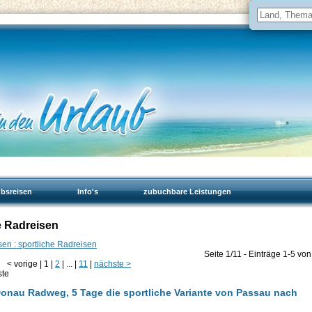
ubsreisen
Info's
zubuchbare Leistungen
e Radreisen
en : sportliche Radreisen
Seite 1/11 - Einträge 1-5 von
<
vorige
|
1
|
2
|
...
|
11
|
nächste
>
ste
Donau Radweg, 5 Tage die sportliche Variante von Passau nach