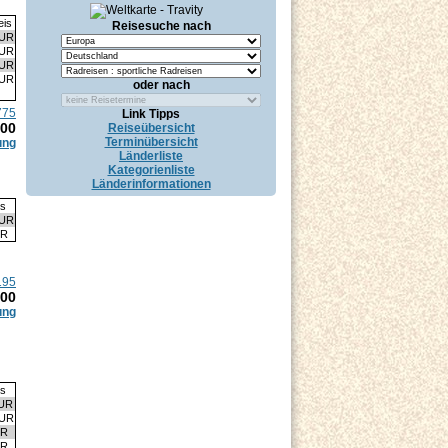
eis
Reisesuche nach
EUR
EUR
EUR
EUR
oder nach
775
Link Tipps
.00
Reiseübersicht
Terminübersicht
ung
Länderliste
Kategorienliste
Länderinformationen
is
EUR
UR
195
.00
ung
is
EUR
EUR
UR
UR