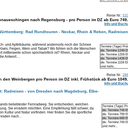
Reise Nr.:
53
naueschingen nach Regensburg - pro Person im DZ ab Euro
749
Info und Buch
Württemberg: Rad Rundtouren - Neckar, Rhein & Reben, Radreisen
sch- und Apfelbäume, während andernorts noch der Schnee
Termine (Tage) Pre
Kiwis, Feigen, Wein und Tabak? Wo fühlen sich die Menschen
div. Termine
1249 
it mittlerweile schon sprichwörtlich ist? Rhein, Neckar und
div. Termine
1259 
e Antwort....
div. Termine
1439 
div. Termine
1159 
und mehr...
Reise Nr.:
28
n den Weinbergen pro Person im DZ inkl. Frühstück ab Euro
1049
Info und Buch
: Radreisen - von Dresden nach Magdeburg, Elbe-
ands beliebtester Fernradweg. Sie entscheiden, welchen
Termine (Tage) Pr
htung, Sie erradeln möchten. Eine Empfehlung fällt schwer, da
div. Termine
749 
n Kultur und Natur vorfinden. Hier finden Sie die sportliche
div. Termine
799 
resden nach...
div. Termine
689 
div. Termine
749 
und mehr...