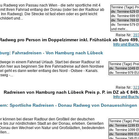
u Radweg von Passau nach Wien - die sehr sportliche mit 4
Termine (Tage) Pr
mit Ihren Fahrrad entlang der Donau (oder bei der Radtour ab
div. Termine
629 
Inn Radweg). Die Strecke ist fast eben oder es geht leicht
div. Termine
699 
hildert und...
div. Termine
769 
div. Termine
579 
und mehr...
Reise Nr.:
39
Radweg pro Person im Doppelzimmer inkl. Frühstück ab Euro
499
Info und Buch
burg: Fahrradreisen - Von Hamburg nach Lübeck
dwege in einem Fahrrad Urlaub. Start bei dieser Radtour ist
Termine (Tage) Pre
on hier aus beginnen Sie Ihre Fahrradreise auf dem Nordsee
div. Termine
1049 
el geht es dann weiter entlang des Nord - Ostsee - Kanals.
div. Termine
979 E
wig -...
Reise Nr.:
32
Radreisen von Hamburg nach Lübeck Preis p. P. im DZ ab €
849
Info und Buch
ern: Sportliche Radreisen - Donau Radweg von Donaueschingen
er können bei dieser Radtour den Großteil der deutschen
Termine (Tage) Pre
e bis zur nördlichsten Stadt an der Donau, erleben. Genießen
div. Termine
1199 
r Donau den Wechsel von Natur und Großstädten, bedeutenden
div. Termine
1099 
len...
div. Termine
899 E
div. Termine
749 E