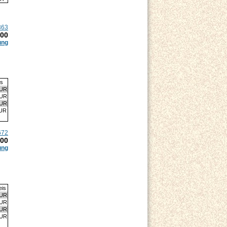
363
.00
ung
is
EUR
EUR
EUR
EUR
672
.00
ung
eis
EUR
EUR
EUR
EUR