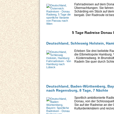
Fahrradreisen auf dem Dona
Übernachtungen. Sie fahren 
Schärding ein Stück auf dem 
bergab. Der Radroute ist besc
5 Tage Radreise Donau 
Deutschland, Schleswig Holstein, Ham
Erleben Sie drei beliebte Ra
die Elbmetropole Hamburg. V
- Küstenradweg. In Brunsbütt
Radeln Sie quer durch Schles
Deutschland, Baden-Württemberg, Bay
nach Regensburg, 8 Tage, 7 Nächte
Sportlich ambitionierte Radl
Donau, von der Schlossquell
Sie auf der Radreise an de
Kulturdenkmälern und reizvol