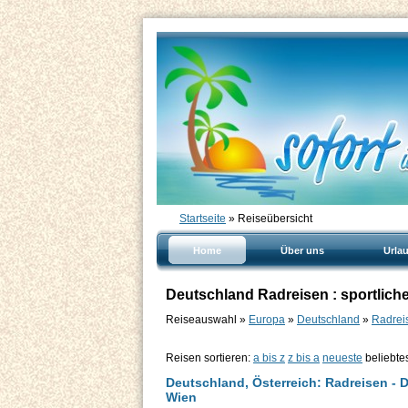
Startseite
» Reiseübersicht
Home
Über uns
Urla
Deutschland Radreisen : sportlich
Reiseauswahl »
Europa
»
Deutschland
»
Radreis
Reisen sortieren:
a bis z
z bis a
neueste
beliebte
Deutschland, Österreich: Radreisen - 
Wien