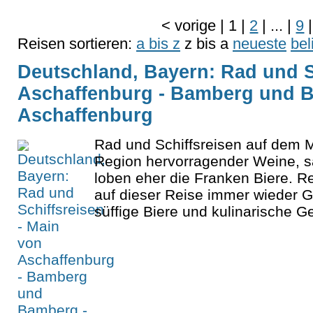
<
vorige
|
1
|
2
|
...
|
9
|
Reisen sortieren:
a bis z
z bis a
neueste
bel
Deutschland, Bayern: Rad und S
Aschaffenburg - Bamberg und 
Aschaffenburg
Rad und Schiffsreisen auf dem M
Region hervorragender Weine, s
loben eher die Franken Biere. R
auf dieser Reise immer wieder G
süffige Biere und kulinarische G