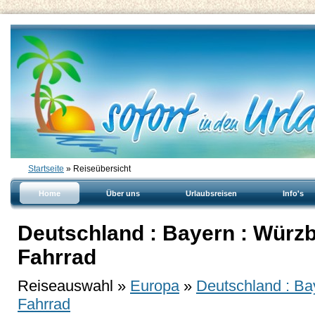
Startseite
» Reiseübersicht
Home
Über uns
Urlaubsreisen
Info's
Deutschland : Bayern : Würzb
Fahrrad
Reiseauswahl »
Europa
»
Deutschland : Ba
Fahrrad