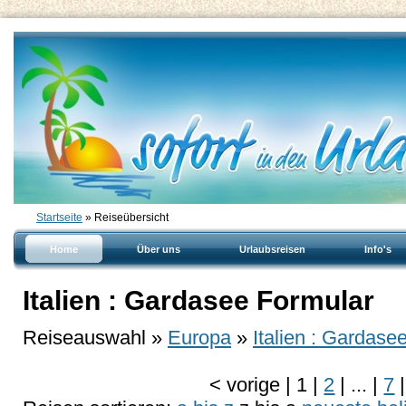
Startseite
» Reiseübersicht
Home
Über uns
Urlaubsreisen
Info's
Italien : Gardasee Formular
Reiseauswahl »
Europa
»
Italien : Gardase
<
vorige
|
1
|
2
|
...
|
7
|