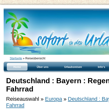
Startseite
» Reiseübersicht
Home
Über uns
Urlaubsreisen
Info's
Deutschland : Bayern : Rege
Fahrrad
Reiseauswahl »
Europa
»
Deutschland : Ba
Fahrrad