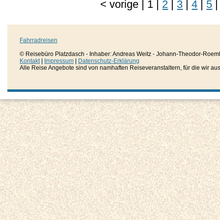
<
vorige
|
1
|
2
|
3
|
4
|
5
|
Fahrradreisen
© Reisebüro Platzdasch - Inhaber: Andreas Weitz - Johann-Theodor-Roemh
Kontakt
|
Impressum
|
Datenschutz-Erklärung
Alle Reise Angebote sind von namhaften Reiseveranstaltern, für die wir aussc