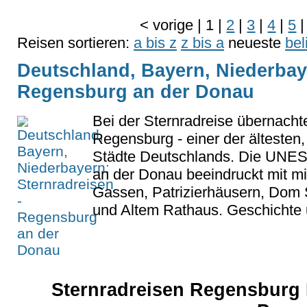
<
vorige
|
1
|
2
|
3
|
4
|
5
|
Reisen sortieren:
a bis z
z bis a
neueste
bel
Deutschland, Bayern, Niederbaye
Regensburg an der Donau
Bei der Sternradreise übernacht
Regensburg - einer der ältesten,
Städte Deutschlands. Die UNE
an der Donau beeindruckt mit mitt
Gassen, Patrizierhäusern, Dom S
und Altem Rathaus. Geschichte 
Sternradreisen Regensburg 