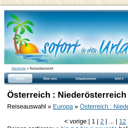
Startseite
» Reiseübersicht
Home
Über uns
Urlaubsreisen
Info's
Österreich : Niederösterreic
Reiseauswahl »
Europa
»
Österreich : Nied
<
vorige
|
1
|
2
|
...
|
12