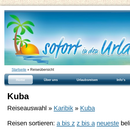
Startseite
» Reiseübersicht
Home
Über uns
Urlaubsreisen
Info's
Kuba
Reiseauswahl »
Karibik
»
Kuba
Reisen sortieren:
a bis z
z bis a
neueste
bel