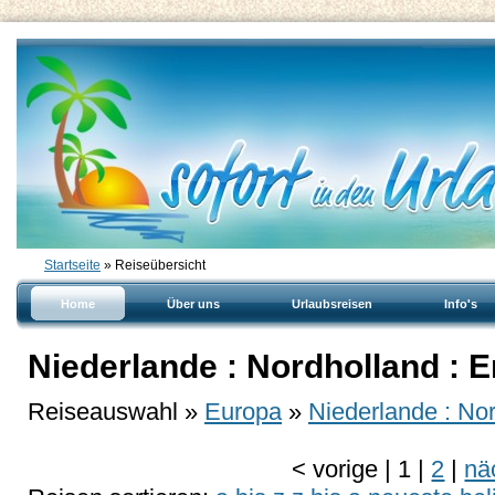
Startseite
» Reiseübersicht
Home
Über uns
Urlaubsreisen
Info's
Niederlande : Nordholland : 
Reiseauswahl »
Europa
»
Niederlande : No
<
vorige
|
1
|
2
|
nä