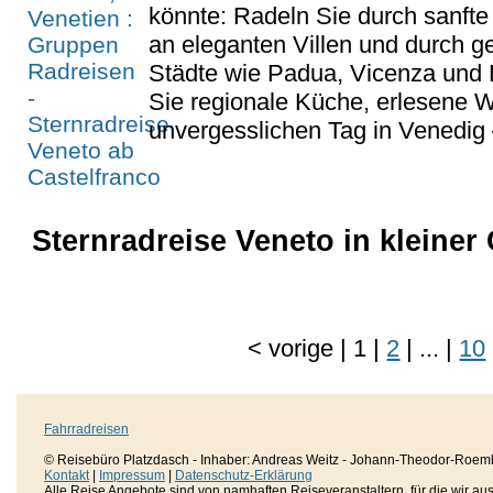
könnte: Radeln Sie durch sanfte
an eleganten Villen und durch ge
Städte wie Padua, Vicenza und
Sie regionale Küche, erlesene 
unvergesslichen Tag in Venedig –
Sternradreise Veneto in kleiner
<
vorige
|
1
|
2
|
...
|
10
Fahrradreisen
© Reisebüro Platzdasch - Inhaber: Andreas Weitz - Johann-Theodor-Roemh
Kontakt
|
Impressum
|
Datenschutz-Erklärung
Alle Reise Angebote sind von namhaften Reiseveranstaltern, für die wir aussc