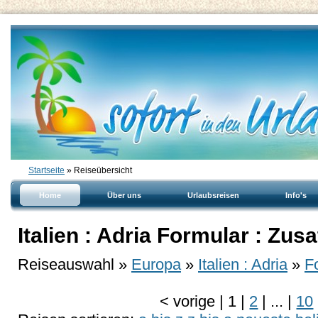
Startseite
» Reiseübersicht
Home
Über uns
Urlaubsreisen
Info's
Italien : Adria Formular : Zus
Reiseauswahl »
Europa
»
Italien : Adria
»
F
<
vorige
|
1
|
2
|
...
|
10