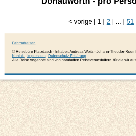
Donauwörth - pro Pers
<
vorige
|
1
|
2
|
...
|
51
Fahrradreisen
© Reisebüro Platzdasch - Inhaber: Andreas Weitz - Johann-Theodor-Roemh
Kontakt
|
Impressum
|
Datenschutz-Erklärung
Alle Reise Angebote sind von namhaften Reiseveranstaltern, für die wir aussc