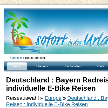
Startseite
» Reiseübersicht
Home
Über uns
Urlaubsreisen
Info's
Deutschland : Bayern Radreis
individuelle E-Bike Reisen
Reiseauswahl »
Europa
»
Deutschland : Ba
Reisen : individuelle E-Bike Reisen