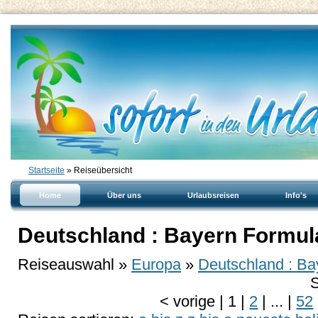
Startseite
» Reiseübersicht
Home
Über uns
Urlaubsreisen
Info's
Deutschland : Bayern Formula
Reiseauswahl »
Europa
»
Deutschland : Ba
S
<
vorige
|
1
|
2
|
...
|
52