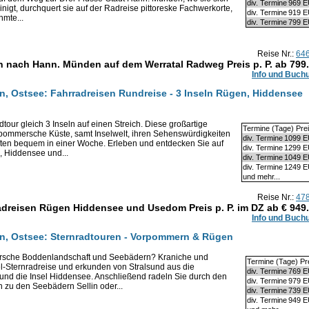
div. Termine
969 
inigt, durchquert sie auf der Radreise pittoreske Fachwerkorte,
div. Termine
919 
hmte...
div. Termine
799 
Reise Nr.:
64
 nach Hann. Münden auf dem Werratal Radweg Preis p. P. ab
799
Info und Buch
 Ostsee: Fahrradreisen Rundreise - 3 Inseln Rügen, Hiddensee
tour gleich 3 Inseln auf einen Streich. Diese großartige
Termine (Tage) Pre
rpommersche Küste, samt Inselwelt, ihren Sehenswürdigkeiten
div. Termine
1099 
ten bequem in einer Woche. Erleben und entdecken Sie auf
div. Termine
1299 
, Hiddensee und...
div. Termine
1049 
div. Termine
1249 
und mehr...
Reise Nr.:
47
dreisen Rügen Hiddensee und Usedom Preis p. P. im DZ ab €
949
Info und Buch
, Ostsee: Sternradtouren - Vorpommern & Rügen
ersche Boddenlandschaft und Seebädern? Kraniche und
Termine (Tage) Pr
l-Sternradreise und erkunden von Stralsund aus die
div. Termine
769 
nd die Insel Hiddensee. Anschließend radeln Sie durch den
div. Termine
979 
 zu den Seebädern Sellin oder...
div. Termine
739 
div. Termine
949 