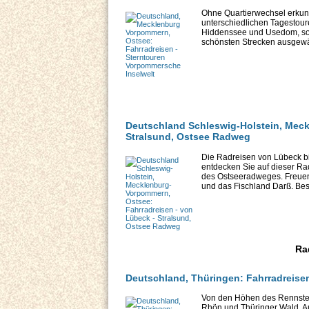
Ohne Quartierwechsel erkund
unterschiedlichen Tagestou
Hiddenssee und Usedom, sow
schönsten Strecken ausgewäh
Deutschland Schleswig-Holstein, Meck
Stralsund, Ostsee Radweg
Die Radreisen von Lübeck bi
entdecken Sie auf dieser Ra
des Ostseeradweges. Freue
und das Fischland Darß. Best
Ra
Deutschland, Thüringen: Fahrradreis
Von den Höhen des Rennstei
Rhön und Thüringer Wald. A