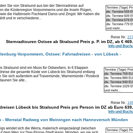
en Sie von Stralsund aus bei der Sternradreise auf
Termine (Tage) Pr
ren die Küstenregion Vorpommerns und die Inseln Rügen,
div. Termine
559 
ie die Halbinseln Fischland Darss und Zingst. Wir haben die
div. Termine
609 
lt und in verschiedene...
div. Termine
679 
div. Termine
779 
und mehr...
Reise Nr.:
22
Sternradtouren Ostsee ab Stralsund Preis p. P. im DZ, ab €
469
Info und Buch
lenburg-Vorpommern, Ostsee: Fahrradreisen - von Lübeck -
s Stralsund sind ein Muss für Ostseefans. In 6 Etappen
Termine (Tage) Pre
dreise die gesamte Küste von Lübeck bis Stralsund entlang
div. Termine
759 E
n Sie sich außerdem auf Travemünde, Warnemünde / Rostock
div. Termine
889 E
aunen Sie alte...
div. Termine
949 E
div. Termine
1029 
und mehr...
Reise Nr.:
14
dreisen Lübeck bis Stralsund Preis pro Person im DZ ab Euro
639
Info und Buch
en - Werratal Radweg von Meiningen nach Hannoversch Münden
gs windet sich die Werra, malerisch eingezwängt zwischen
Termine (Tage) Pr
uf dem Weg zur Drei-Flüsse-Stadt Hann. Münden, wo sie sich