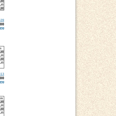
EUR
EUR
EUR
639
.00
ung
is
EUR
EUR
EUR
EUR
813
.00
ung
eis
EUR
EUR
EUR
EUR