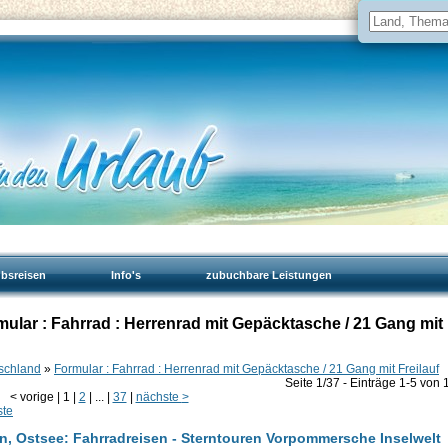
ubsreisen
Info's
zubuchbare Leistungen
ular : Fahrrad : Herrenrad mit Gepäcktasche / 21 Gang mit
tschland
»
Formular : Fahrrad : Herrenrad mit Gepäcktasche / 21 Gang mit Freilauf
Seite 1/37 - Einträge 1-5 von 
<
vorige
|
1
|
2
|
...
|
37
|
nächste
>
ste
 Ostsee: Fahrradreisen - Sterntouren Vorpommersche Inselwelt