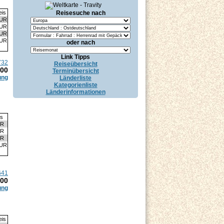
Reisesuche nach
eis
EUR
EUR
EUR
EUR
oder nach
Link Tipps
732
Reiseübersicht
.00
Terminübersicht
ung
Länderliste
Kategorienliste
Länderinformationen
is
UR
UR
UR
EUR
641
.00
ung
eis