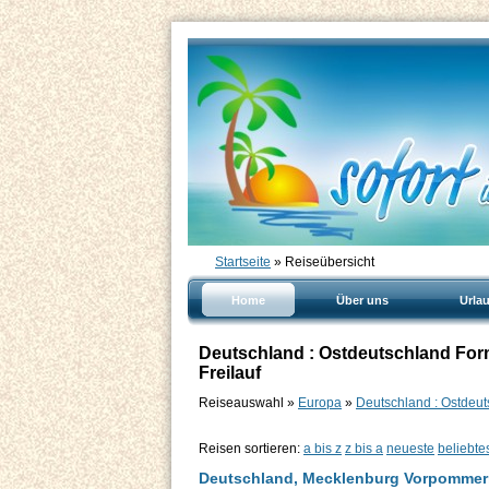
Startseite
» Reiseübersicht
Home
Über uns
Urla
Deutschland : Ostdeutschland Form
Freilauf
Reiseauswahl »
Europa
»
Deutschland : Ostdeu
Reisen sortieren:
a bis z
z bis a
neueste
beliebte
Deutschland, Mecklenburg Vorpommern,