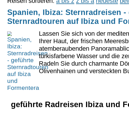
Reisen sortieren:
a bis z
z bis a
neueste
bel
Spanien, Ibiza: Sternradreisen -
Sternradtouren auf Ibiza und F
Lassen Sie sich von der medite
Ihrer Haut, der frischen Meeresb
atemberaubenden Panoramablic
türkisfarbene Wasser und die ze
Radeln Sie durch charmante Dörf
Olivenhainen und versteckten Buc
geführte Radreisen Ibiza und F