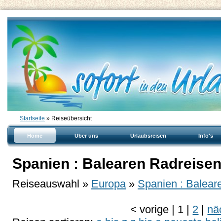
Startseite
» Reiseübersicht
Home
Über uns
Urlaubsreisen
Info's
Spanien : Balearen Radreisen
Reiseauswahl »
Europa
»
Spanien : Balear
<
vorige
|
1
|
2
|
nä