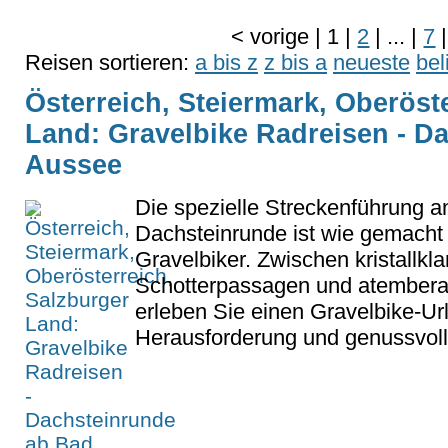
<
vorige
|
1
|
2
|
...
|
7
|
Reisen sortieren:
a bis z
z bis a
neueste
bel
Österreich, Steiermark, Oberöst
Land: Gravelbike Radreisen - D
Aussee
Die spezielle Streckenführung a
Dachsteinrunde ist wie gemacht
Gravelbiker. Zwischen kristallkl
Schotterpassagen und atembe
erleben Sie einen Gravelbike-Url
Herausforderung und genussvoll