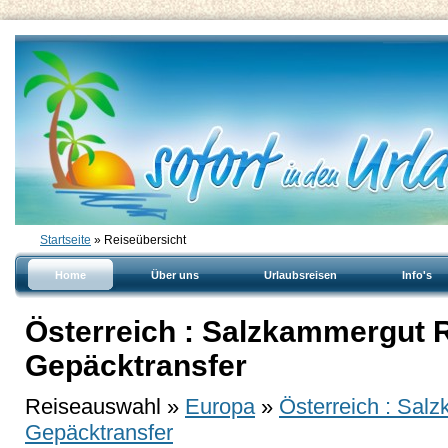
Startseite
» Reiseübersicht
Home
Über uns
Urlaubsreisen
Info's
Österreich : Salzkammergut R
Gepäcktransfer
Reiseauswahl »
Europa
»
Österreich : Sal
Gepäcktransfer