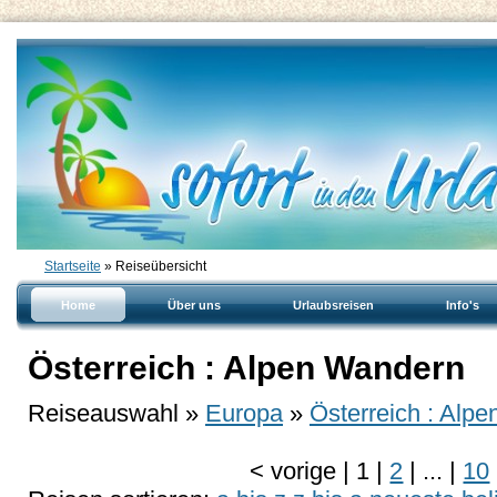
Startseite
» Reiseübersicht
Home
Über uns
Urlaubsreisen
Info's
Österreich : Alpen Wandern
Reiseauswahl »
Europa
»
Österreich : Alpe
<
vorige
|
1
|
2
|
...
|
10