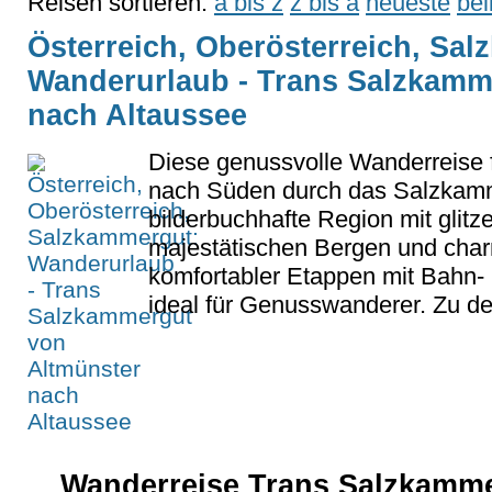
Reisen sortieren:
a bis z
z bis a
neueste
bel
Österreich, Oberösterreich, Sa
Wanderurlaub - Trans Salzkamm
nach Altaussee
Diese genussvolle Wanderreise 
nach Süden durch das Salzkamm
bilderbuchhafte Region mit glit
majestätischen Bergen und cha
komfortabler Etappen mit Bahn- 
ideal für Genusswanderer. Zu d
Wanderreise Trans Salzkamme