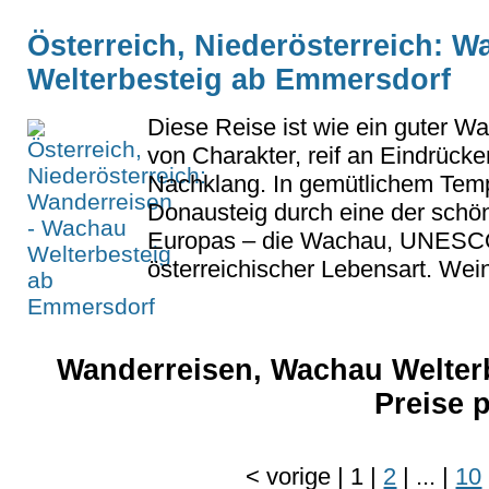
Österreich, Niederösterreich: 
Welterbesteig ab Emmersdorf
Diese Reise ist wie ein guter W
von Charakter, reif an Eindrück
Nachklang. In gemütlichem Tem
Donausteig durch eine der schön
Europas – die Wachau, UNESCO-
österreichischer Lebensart. Wein
Wanderreisen, Wachau Welter
Preise 
<
vorige
|
1
|
2
|
...
|
10