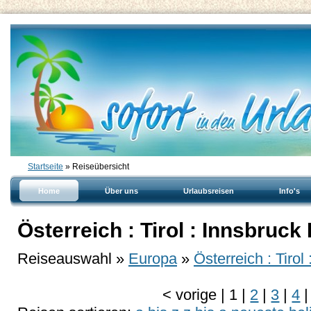
Startseite
» Reiseübersicht
Home
Über uns
Urlaubsreisen
Info's
Österreich : Tirol : Innsbruck
Reiseauswahl »
Europa
»
Österreich : Tirol
<
vorige
|
1
|
2
|
3
|
4
|