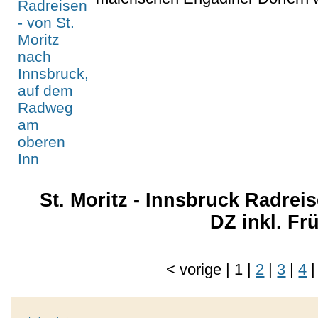
St. Moritz - Innsbruck Radrei
DZ inkl. F
<
vorige
|
1
|
2
|
3
|
4
|