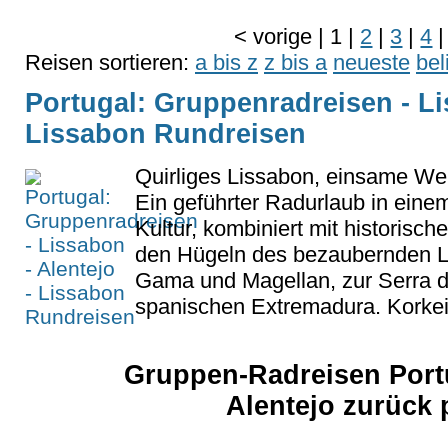
<
vorige
|
1
|
2
|
3
|
4
|
Reisen sortieren:
a bis z
z bis a
neueste
bel
Portugal: Gruppenradreisen - Li
Lissabon Rundreisen
Quirliges Lissabon, einsame Wei
Ein geführter Radurlaub in eine
Kultur, kombiniert mit historisc
den Hügeln des bezaubernden L
Gama und Magellan, zur Serra
spanischen Extremadura. Korkei
Gruppen-Radreisen Port
Alentejo zurück