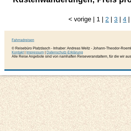
<
vorige
|
1
|
2
|
3
|
4
|
Fahrradreisen
© Reisebüro Platzdasch - Inhaber: Andreas Weitz - Johann-Theodor-Roemh
Kontakt
|
Impressum
|
Datenschutz-Erklärung
Alle Reise Angebote sind von namhaften Reiseveranstaltern, für die wir aussc