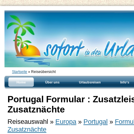
Startseite
» Reiseübersicht
Home
Über uns
Urlaubsreisen
Info's
Portugal Formular : Zusatzlei
Zusatznächte
Reiseauswahl »
Europa
»
Portugal
»
Formul
Zusatznächte