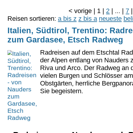
<
vorige
|
1
|
2
|
...
|
7
|
Reisen sortieren:
a bis z
z bis a
neueste
bel
Italien, Südtirol, Trentino: Rad
zum Gardasee, Etsch Radweg
Radreisen auf dem Etschtal R
der Alpen entlang von Nauders
Riva und Arco. Der Radweg an d
vielen Burgen und Schlösser a
Obstgärten, herrliche Bergpanor
Sie begeistern.