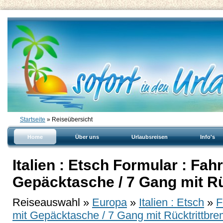
Startseite
» Reiseübersicht
Home
Über uns
Urlaubsreisen
Info's
Italien : Etsch Formular : Fa
Gepäcktasche / 7 Gang mit R
Reiseauswahl »
Europa
»
Italien : Etsch
»
F
mit Gepäcktasche / 7 Gang mit Rücktrittbr