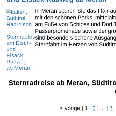
In Meran spüren Sie das Flair au
mit den schönen Parks, mittelal
am Fuße von Schloss und Dorf Ti
Passerpromenade sowie der gr
sind besonders schöne Ausgangs
Sternfahrt im Herzen von Südtiro
Sternradreise ab Meran, Südtiro
<
vorige
|
1
|
2
|
...
|
7
|