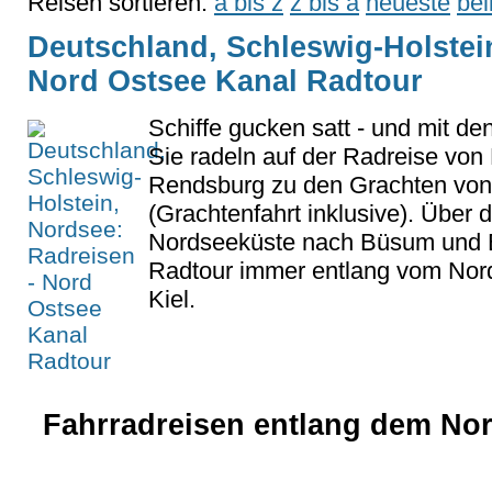
Reisen sortieren:
a bis z
z bis a
neueste
bel
Deutschland, Schleswig-Holstei
Nord Ostsee Kanal Radtour
Schiffe gucken satt - und mit den
Sie radeln auf der Radreise von 
Rendsburg zu den Grachten von 
(Grachtenfahrt inklusive). Über d
Nordseeküste nach Büsum und Br
Radtour immer entlang vom Nor
Kiel.
Fahrradreisen entlang dem Nor