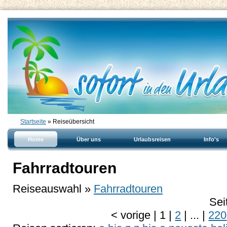
Startseite
» Reiseübersicht
Home
Über uns
Urlaubsreisen
Info's
Fahrradtouren
Reiseauswahl »
Fahrradtouren
Sei
<
vorige
|
1
|
2
|
...
|
220