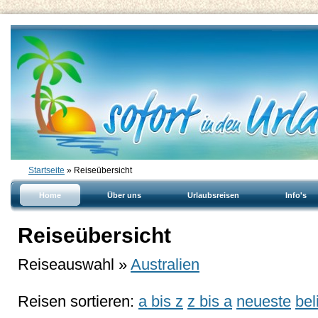
Startseite
» Reiseübersicht
Home
Über uns
Urlaubsreisen
Info's
Reiseübersicht
Reiseauswahl »
Australien
Reisen sortieren:
a bis z
z bis a
neueste
bel