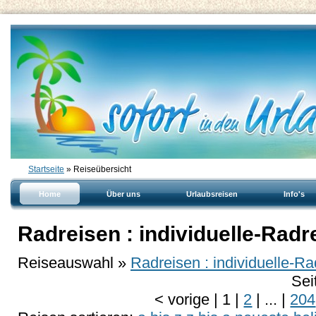
Startseite
» Reiseübersicht
Home
Über uns
Urlaubsreisen
Info's
Radreisen : individuelle-Radr
Reiseauswahl »
Radreisen : individuelle-Ra
Sei
<
vorige
|
1
|
2
|
...
|
204