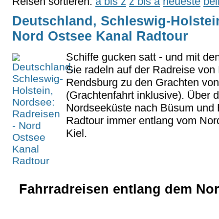
Reisen sortieren:
a bis z
z bis a
neueste
bel
Deutschland, Schleswig-Holstei
Nord Ostsee Kanal Radtour
Schiffe gucken satt - und mit den
Sie radeln auf der Radreise von 
Rendsburg zu den Grachten von 
(Grachtenfahrt inklusive). Über d
Nordseeküste nach Büsum und Br
Radtour immer entlang vom Nor
Kiel.
Fahrradreisen entlang dem Nor