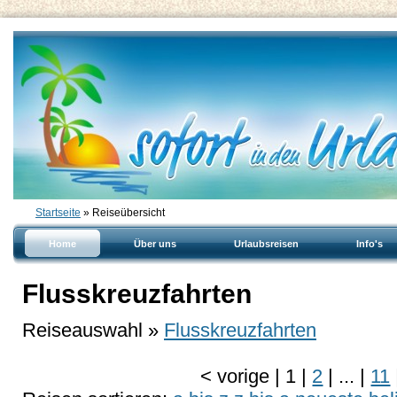
Startseite
» Reiseübersicht
Home
Über uns
Urlaubsreisen
Info's
Flusskreuzfahrten
Reiseauswahl »
Flusskreuzfahrten
<
vorige
|
1
|
2
|
...
|
11