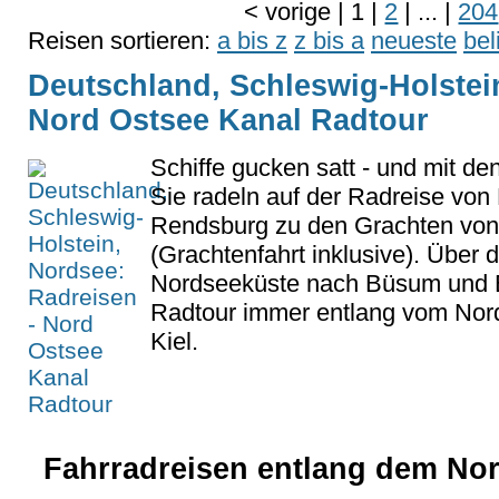
<
vorige
|
1
|
2
|
...
|
204
Reisen sortieren:
a bis z
z bis a
neueste
bel
Deutschland, Schleswig-Holstei
Nord Ostsee Kanal Radtour
Schiffe gucken satt - und mit den
Sie radeln auf der Radreise von 
Rendsburg zu den Grachten von 
(Grachtenfahrt inklusive). Über d
Nordseeküste nach Büsum und Br
Radtour immer entlang vom Nor
Kiel.
Fahrradreisen entlang dem Nor