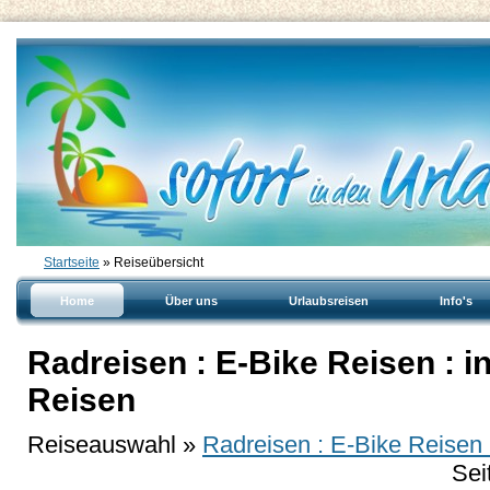
Startseite
» Reiseübersicht
Home
Über uns
Urlaubsreisen
Info's
Radreisen : E-Bike Reisen : i
Reisen
Reiseauswahl »
Radreisen : E-Bike Reisen 
Sei