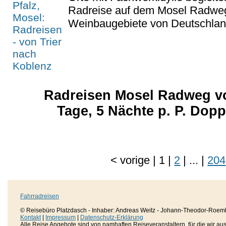
Radreise auf dem Mosel Radweg
Weinbaugebiete von Deutschlan
Radreisen Mosel Radweg vo
Tage, 5 Nächte p. P. Dop
<
vorige
|
1
|
2
|
...
|
204
Fahrradreisen
© Reisebüro Platzdasch - Inhaber: Andreas Weitz - Johann-Theodor-Roemh
Kontakt
|
Impressum
|
Datenschutz-Erklärung
Alle Reise Angebote sind von namhaften Reiseveranstaltern, für die wir aussc