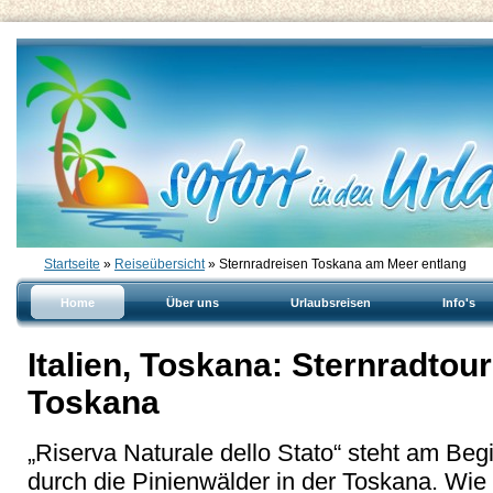
Startseite
»
Reiseübersicht
» Sternradreisen Toskana am Meer entlang
Home
Über uns
Urlaubsreisen
Info's
Italien, Toskana: Sternradtou
Toskana
„Riserva Naturale dello Stato“ steht am Be
durch die Pinienwälder in der Toskana. Wi