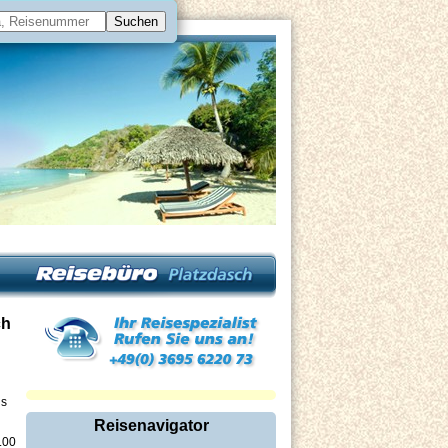
ch
is
Reisenavigator
.00