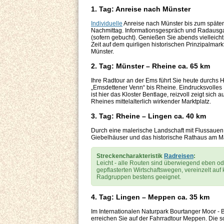
1. Tag: Anreise nach Münster
Individuelle
Anreise nach Münster bis zum späte
Nachmittag. Informationsgespräch und Radausg
(sofern gebucht). Genießen Sie abends vielleich
Zeit auf dem quirligen historischen Prinzipalmark
Münster.
2. Tag: Münster – Rheine ca. 65 km
Ihre Radtour an der Ems führt Sie heute durchs
„Emsdettener Venn“ bis Rheine. Eindrucksvolle
ist hier das Kloster Bentlage, reizvoll zeigt sich a
Rheines mittelalterlich wirkender Marktplatz.
3. Tag: Rheine – Lingen ca. 40 km
Durch eine malerische Landschaft mit Flussauen
Giebelhäuser und das historische Rathaus am Mar
Streckencharakteristik
Radreisen
:
Leicht - alle Routen sind überwiegend eben ode
gepflasterten Wirtschaftswegen, vereinzelt au
Radgruppen bestens geeignet.
4. Tag: Lingen – Meppen ca. 35 km
Im Internationalen Naturpark Bourtanger Moor 
erreichen Sie auf der Fahrradtour Meppen. Die s