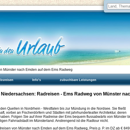
von Münster nach Emden auf dem Ems Radweg
ubsreisen
Info's
zubuchbare Leistungen
, Niedersachsen: Radreisen - Ems Radweg von Münster na
den Quellen in Nordrhein - Westfalen bis zur Mündung in die Nordsee. Sie fließt
, vorbei an Fischerdörfern und Städten mit jahrhundertealter Architektur, deren
aben. Folgen Sie auf ihrer Radreise der Ems bequem flussabwärts von Münster b
igen Fahrradstadt im Münsterland. Anstrengend ist die Radtour nicht.
reisen von Münster nach Emden auf dem Ems Radweg, Preis p. P. im DZ ab €
849