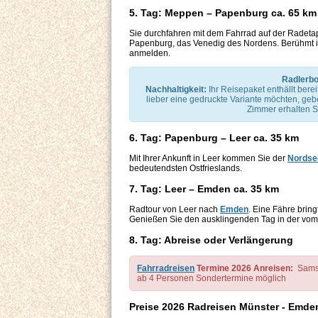
5. Tag: Meppen – Papenburg ca. 65 km
Sie durchfahren mit dem Fahrrad auf der Radetap
Papenburg, das Venedig des Nordens. Berühmt is
anmelden.
Radlerbo
Nachhaltigkeit:
Ihr Reisepaket enthällt bere
lieber eine gedruckte Variante möchten, geb
Zimmer erhalten S
6. Tag: Papenburg – Leer ca. 35 km
Mit Ihrer Ankunft in Leer kommen Sie der
Nordse
bedeutendsten Ostfrieslands.
7. Tag: Leer – Emden ca. 35 km
Radtour von Leer nach
Emden
. Eine Fähre brin
Genießen Sie den ausklingenden Tag in der vom
8. Tag: Abreise oder Verlängerung
Fahrradreisen
Termine 2026 Anreisen:
Samst
ab 4 Personen Sondertermine möglich
Preise 2026 Radreisen Münster - Emd