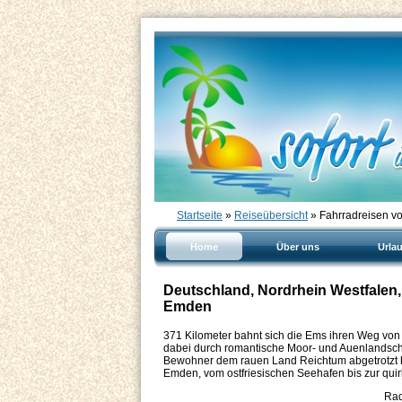
Startseite
»
Reiseübersicht
» Fahrradreisen 
Home
Über uns
Urla
Deutschland, Nordrhein Westfalen
Emden
371 Kilometer bahnt sich die Ems ihren Weg von 
dabei durch romantische Moor- und Auenlandschaft
Bewohner dem rauen Land Reichtum abgetrotzt h
Emden, vom ostfriesischen Seehafen bis zur quirl
Rad