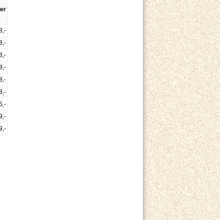
er
8,-
8,-
8,-
8,-
8,-
8,-
5,-
9,-
9,-