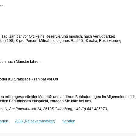
ar
ro Tag, zahlbar vor Ort, keine Reservierung möglich, nach Verfügbarkeit
en) 190,- € pro Person, Mitnahme eigenes Rad 45,- € extra, Reservierung
den nach Münster fahren.
 oder Kulturabgabe - zahlbar vor Ort
en mit eingeschränkter Mobilität und anderen Behinderungen im Allgemeinen nich
len Bedürfnissen entspricht, erfragen Sie bitte bei uns.
bH, Am Patentbusch 14, 26125 Oldenburg, +49 (0) 441 485970,
ragen
AGB (Reiseveranstalter)
Senden