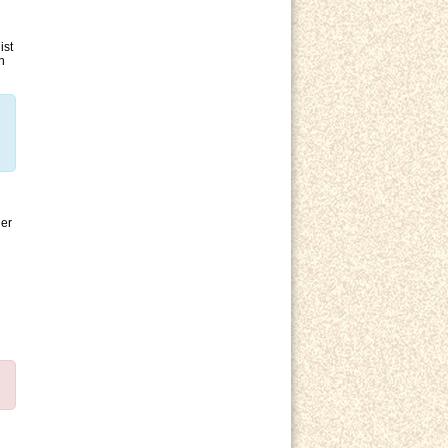
ist
h
der