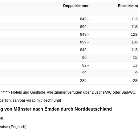
Doppelzimmer
Einzelzimm
849,-
113
899,-
118
949,-
123
899,-
118
849,-
113
90,-
15
82,-
12
99,-
9
289,-
28
nd 4****- Hotels und Gasthöfe. Alle zimmer verfügen über Dusche/WC oder Bad/WC.
derlich, zahlbar vorab mit Rechnung!
eg von Münster nach Emden durch Norddeutschland
en
eutsch,Englisch)