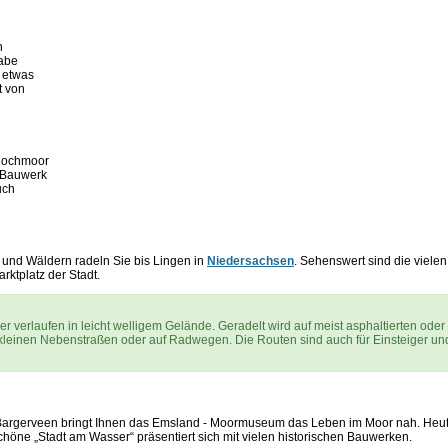
n
abe
t etwas
t von
 Hochmoor
s Bauwerk
uch
 und Wäldern radeln Sie bis Lingen in
Niedersachsen
. Sehenswert sind die vielen
ktplatz der Stadt.
r verlaufen in leicht welligem Gelände. Geradelt wird auf meist asphaltierten oder
f kleinen Nebenstraßen oder auf Radwegen. Die Routen sind auch für Einsteiger un
- Bargerveen bringt Ihnen das Emsland - Moormuseum das Leben im Moor nah. Heu
chöne „Stadt am Wasser“ präsentiert sich mit vielen historischen Bauwerken.