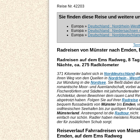
Reise Nr. 42203
Sie finden diese Reise und weitere u
Europa »
Deutschland : Nordrhein-Westfa
Europa »
Deutschland : Niedersachsen »
Europa »
Deutschland : Norddeutschlan
Ter
Radreisen von Münster nach Emden,
Radreisen auf dem Ems Radweg, 8 Tag
Nächte, ca. 275 Radkilometer
371 Kilometer bahnt sich in
Norddeutschland
di
ihren Weg von den Quellen in
Nordrhein - Westf
zur Mündung in die
Nordsee
. Sie fließt dabei du
romantische Moor- und Auenlandschaft, vorbei a
Fischerdörfern und Städten mit jahrhundertealter
Architektur, deren Bewohner dem rauen Land R
abgetrotzt haben. Folgen Sie auf ihrer
Radreise
bequem flussabwärts von
Münster
bis
Emden
, 
ostfriesischen Seehafen bis zur quirligen Fahrrad
Münsterland
. Anstrengend ist die
Radtour
nicht.
einfach nur schön. Radler haben meistens Rück
der für zusätzlichen Schub sorgt.
Reiseverlauf Fahrradreisen von Müns
Emden, auf dem Ems Radweg