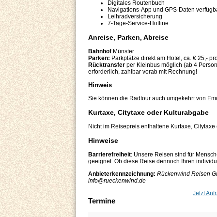
Digitales Routenbuch
Navigations-App und GPS-Daten verfügb
Leihradversicherung
7-Tage-Service-Hotline
Anreise, Parken, Abreise
Bahnhof
Münster
Parken:
Parkplätze direkt am Hotel, ca. € 25,- p
Rücktransfer
per Kleinbus möglich (ab 4 Person
erforderlich, zahlbar vorab mit Rechnung!
Hinweis
Sie können die Radtour auch umgekehrt von Em
Kurtaxe, Citytaxe oder Kulturabgabe
Nicht im Reisepreis enthaltene Kurtaxe, Citytaxe
Hinweise
Barrierefreiheit
: Unsere Reisen sind für Mensch
geeignet. Ob diese Reise dennoch Ihren individuel
Anbieterkennzeichnung:
Rückenwind Reisen Gm
info@rueckenwind.de​
Jetzt Anf
Termine