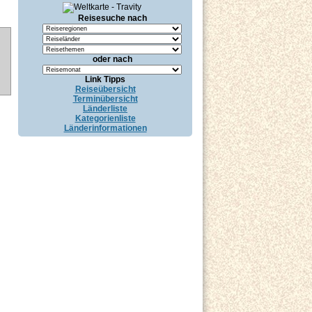
Reisesuche nach
oder nach
Link Tipps
Reiseübersicht
Terminübersicht
Länderliste
Kategorienliste
Länderinformationen