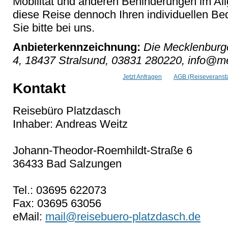
Mobilität und anderen Behinderungen im Al
diese Reise dennoch Ihren individuellen Bed
Sie bitte bei uns.
Anbieterkennzeichnung:
Die Mecklenburge
4, 18437 Stralsund, 03831 280220, info@me
Jetzt Anfragen
AGB (Reiseveransta
Kontakt
Reisebüro Platzdasch
Inhaber: Andreas Weitz
Johann-Theodor-Roemhildt-Straße 6
36433 Bad Salzungen
Tel.: 03695 622073
Fax: 03695 63056
eMail:
mail@reisebuero-platzdasch.de