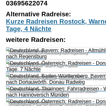
03695622074
Alternative Radreise:
Kurze Radreisen Rostock, Warn
Tage, 4 Nächte
weitere Radreisen:
Deutschland, Bayern Radreisen
Altmühltal Radweg von Rothenburg nach Regensburg
Deutschland, Österreich Radreisen
Donau Radweg Passau - Wien 8 Tage, 7 Nächte
Deutschland, Baden-Württemberg, Bayern -Württemberg, Bayern:
Württemberg, Bayern: Radreisen - Donaueschingen nach Donauw
Deutschland, Thüringen Fahrradreisen
Werratal Radweg von Meiningen nach Hannoversch Münden
Deutschland, Österreich Radreisen
Donau Radweg, 5 Tage die sportliche Variante von Passau nach W