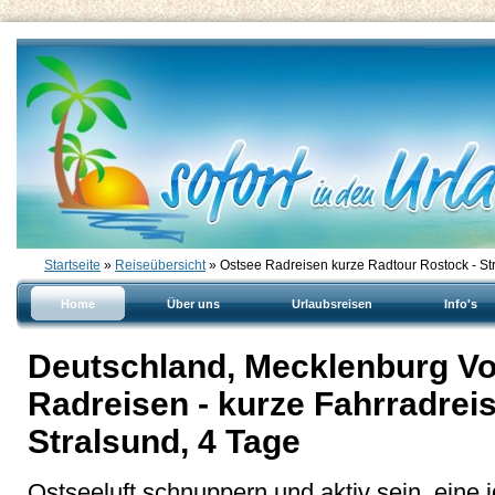
Startseite
»
Reiseübersicht
» Ostsee Radreisen kurze Radtour Rostock - St
Home
Über uns
Urlaubsreisen
Info's
Deutschland, Mecklenburg V
Radreisen - kurze Fahrradrei
Stralsund, 4 Tage
Ostseeluft schnuppern und aktiv sein, eine 