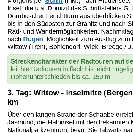
Morgens per
Schiff
(inkl.) nach Hiddensee. 
Insel, die u.a. Domizil des Schriftstellers
Dornbuscher Leuchtturm aus überblicken Si
bis in den Südosten zur Granitz und nach St
Rad- und Wandermöglichkeiten. Nachmittag
nach
Rügen
. Möglichkeit zum Ausflug zum
Wittow (Trent, Bohlendorf, Wiek, Breege / 
Streckencharakter der Radtouren auf d
leichte Radtouren in flach bis leicht hügel
Höhenunterschieden bis ca. 150 m
3. Tag: Wittow - Inselmitte (Berge
km
Über den langen Strand der Schaabe erreic
Jasmund, die Halbinsel mit den bekannten 
Nationalparkzentrum, bevor Sie talwärts na