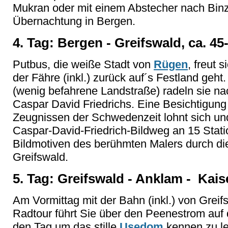
Mukran oder mit einem Abstecher nach Binz 
Übernachtung in Bergen.
4. Tag: Bergen - Greifswald, ca. 4
Putbus, die weiße Stadt von
Rügen
, freut 
der Fähre (inkl.) zurück auf´s Festland geht.
(wenig befahrene Landstraße) radeln sie na
Caspar David Friedrichs. Eine Besichtigung 
Zeugnissen der Schwedenzeit lohnt sich und 
Caspar-David-Friedrich-Bildweg an 15 Stat
Bildmotiven des berühmten Malers durch die
Greifswald.
5. Tag: Greifswald - Anklam - Kais
Am Vormittag mit der Bahn (inkl.) von Greif
Radtour führt Sie über den Peenestrom auf
den Tag um das stille
Usedom
kennen zu le