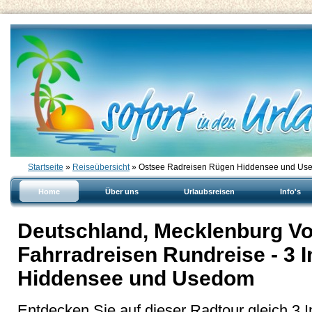
Startseite
»
Reiseübersicht
» Ostsee Radreisen Rügen Hiddensee und Us
Home
Über uns
Urlaubsreisen
Info's
Deutschland, Mecklenburg V
Fahrradreisen Rundreise - 3 
Hiddensee und Usedom
Entdecken Sie auf dieser Radtour gleich 3 I